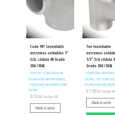
Codo 90° Inoxidable
Tee Inoxidable
extremos soldables 1″
extremos soldab
Sch. cédula 40 Grado
1/2″ Sch cédula 
304 /304L
Grado 304 /304L
CODO 90° SS-304 CEDULA 40
CONEXIONES INOXIDABLE
,
,
SOLDAR ASTM A403 INOXIDABLE
SOLDAR
TEE SS-304 CED
CONEXIONES INOXIDABLES PARA
SOLDAR ASTM A403 INOXI
SOLDAR
$
11.88
NO incluye IV
$
3.50
NO incluye IVA
Añadir al carrito
Añadir al carrito