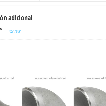
ón adicional
ro
304 /304L