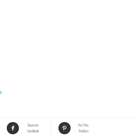
3
Share on
Pin This
Facebook
Product