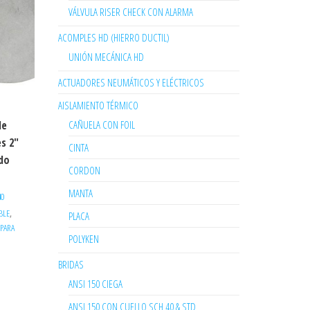
VÁLVULA RISER CHECK CON ALARMA
ACOMPLES HD (HIERRO DUCTIL)
UNIÓN MECÁNICA HD
ACTUADORES NEUMÁTICOS Y ELÉCTRICOS
AISLAMIENTO TÉRMICO
CAÑUELA CON FOIL
le
s 2″
CINTA
ado
CORDON
MANTA
40
,
BLE
PLACA
PARA
POLYKEN
BRIDAS
ANSI 150 CIEGA
ANSI 150 CON CUELLO SCH 40 & STD