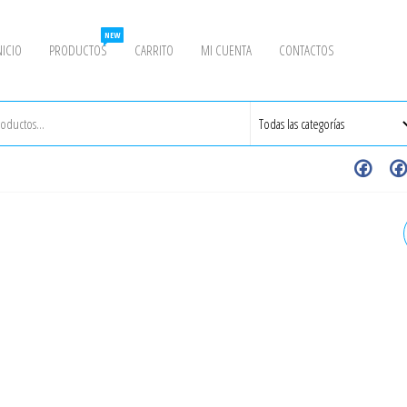
NEW
NICIO
PRODUCTOS
CARRITO
MI CUENTA
CONTACTOS
CODO 45° INOXIDABLE
EXTREMOS SOLDABLES 2"
SCH. CÉDULA 40 GRADO 30
/304L