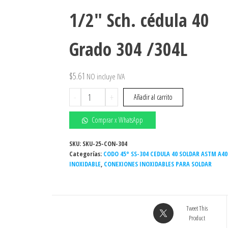
1/2″ Sch. cédula 40
Grado 304 /304L
$
5.61
NO incluye IVA
Codo
-
+
Añadir al carrito
45°
Inoxidable
Comprar x WhatsApp
extremos
soldables
SKU:
SKU-25-CON-304
Categorías:
1-
CODO 45° SS-304 CEDULA 40 SOLDAR ASTM A40
INOXIDABLE
,
CONEXIONES INOXIDABLES PARA SOLDAR
1/2"
Sch.
cédula
40
Tweet This
Grado
Product