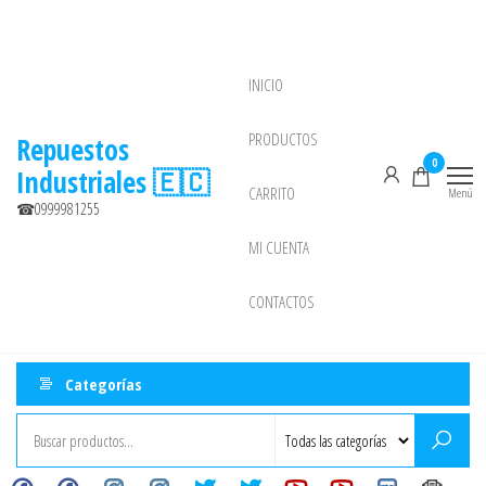
Saltar
al
contenido
INICIO
NEW
PRODUCTOS
Repuestos
0
Industriales 🇪🇨
CARRITO
Menú
☎0999981255
MI CUENTA
CONTACTOS
Categorías