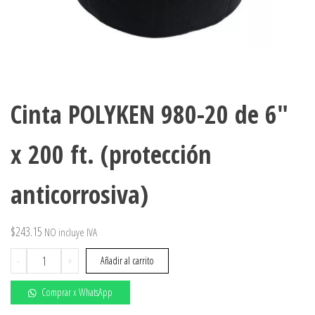
Cinta POLYKEN 980-20 de 6″
x 200 ft. (protección
anticorrosiva)
$
243.15
NO incluye IVA
Cinta
-
+
Añadir al carrito
POLYKEN
980-
Comprar x WhatsApp
20