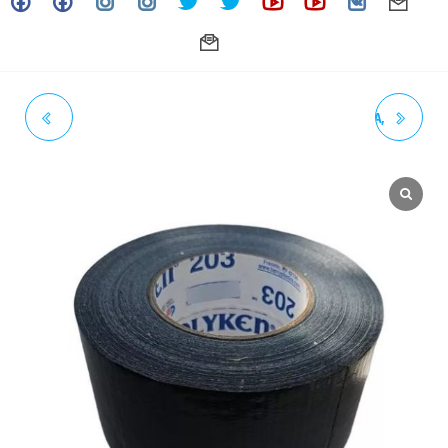
ESPIROMETALICO 1-1/2"
REDUCCIÓN CONCÉNTRICA,
CLASE 150 SS-316 ASME B16.20
EXTREMOS CLAMP, 1" X 1/2"
CG (FLEXITALLIC)
SS304