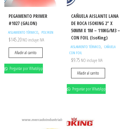
PEGAMENTO PRIMER
CAÑUELA AISLANTE LANA
#1027 (GALON)
DE ROCA ISOKING 2″ X
50MM X 1M – 110KG/M3 –
,
AISLAMIENTO TÉRMICO
POLYKEN
CON FOIL (IsoKing)
$
145.20
NO incluye IVA
,
AISLAMIENTO TÉRMICO
CAÑUELA
Añadir al carrito
CON FOIL
$
9.75
NO incluye IVA
Preguntar por WhatsApp
Añadir al carrito
Preguntar por WhatsApp