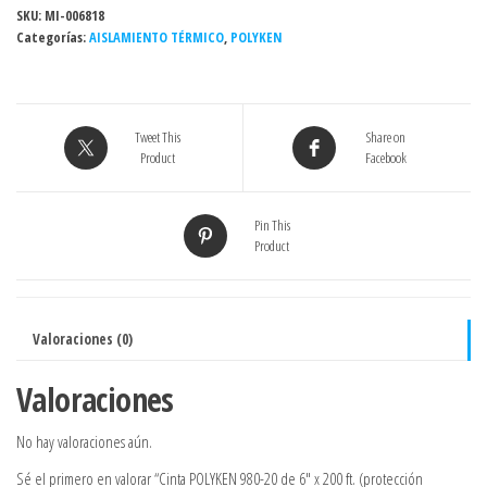
de
SKU:
MI-006818
Categorías:
6"
AISLAMIENTO TÉRMICO
,
POLYKEN
x
200
ft.
Tweet This
Share on
(protección
Product
Facebook
anticorrosiva)
cantidad
Pin This
Product
Valoraciones (0)
Valoraciones
No hay valoraciones aún.
Sé el primero en valorar “Cinta POLYKEN 980-20 de 6″ x 200 ft. (protección