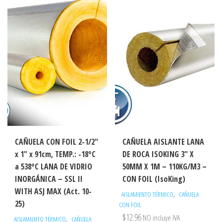
CAÑUELA CON FOIL 2-1/2″
CAÑUELA AISLANTE LANA
x 1″ x 91cm, TEMP.: -18°C
DE ROCA ISOKING 3″ X
a 538°C LANA DE VIDRIO
50MM X 1M – 110KG/M3 –
INORGÁNICA – SSL II
CON FOIL (IsoKing)
WITH ASJ MAX (Act. 10-
,
AISLAMIENTO TÉRMICO
CAÑUELA
25)
CON FOIL
$
12.96
NO incluye IVA
,
AISLAMIENTO TÉRMICO
CAÑUELA