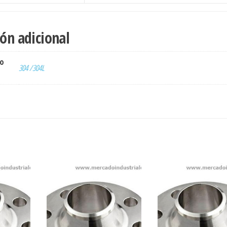
ón adicional
ro
304 /304L