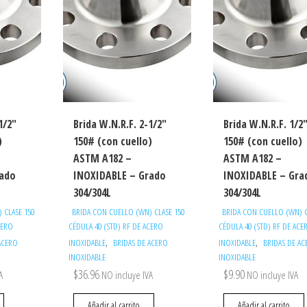
1/2″
Brida W.N.R.F. 2-1/2″
Brida W.N.R.F. 1/2
)
150# (con cuello)
150# (con cuello)
ASTM A182 –
ASTM A182 –
rado
INOXIDABLE – Grado
INOXIDABLE – Gra
304/304L
304/304L
 CLASE 150
BRIDA CON CUELLO (WN) CLASE 150
BRIDA CON CUELLO (WN) C
CERO
CÉDULA 40 (STD) RF DE ACERO
CÉDULA 40 (STD) RF DE ACE
,
,
ACERO
INOXIDABLE
BRIDAS DE ACERO
INOXIDABLE
BRIDAS DE A
INOXIDABLE
INOXIDABLE
$
36.96
$
9.90
A
NO incluye IVA
NO incluye IVA
Añadir al carrito
Añadir al carrito