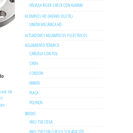
VÁLVULA RISER CHECK CON ALARMA
ACOMPLES HD (HIERRO DUCTIL)
UNIÓN MECÁNICA HD
ACTUADORES NEUMÁTICOS Y ELÉCTRICOS
AISLAMIENTO TÉRMICO
CAÑUELA CON FOIL
″
CINTA
CORDON
do
MANTA
LASE 150
PLACA
RO
POLYKEN
CERO
BRIDAS
ANSI 150 CIEGA
ANSI 150 CON CUELLO SCH 40 & STD