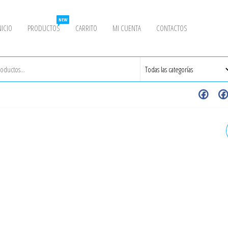
NEW
NICIO
PRODUCTOS
CARRITO
MI CUENTA
CONTACTOS
VÁLVULA CHECK TIPO "Y"
EXTREMOS NPT 1/2" 800#
INOXIDABLE - GRADO 304
(ACT, 07-25)