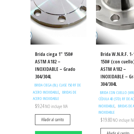
Brida ciega 1″ 150#
Brida W.N.R.F. 1-
ASTM A182 –
150# (con cuello
INOXIDABLE – Grado
ASTM A182 –
304/304L
INOXIDABLE – G
304/304L
BRIDA CIEGA (BL) CLASE 150 RF DE
,
ACERO INOXIDABLE
BRIDAS DE
BRIDA CON CUELLO (WN)
ACERO INOXIDABLE
CÉDULA 40 (STD) RF DE A
$
9.24
,
NO incluye IVA
INOXIDABLE
BRIDAS DE 
INOXIDABLE
$
19.80
Añadir al carrito
NO incluye IV
Añadir al carrito