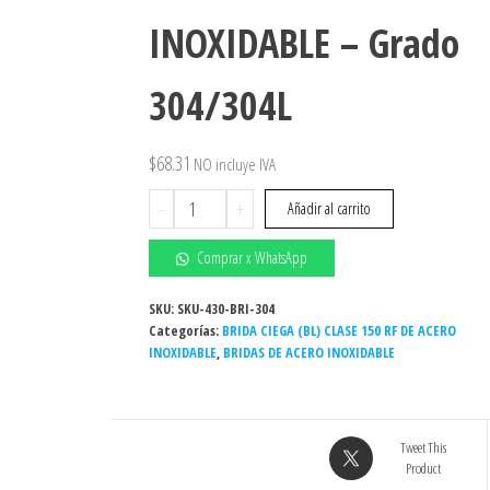
INOXIDABLE – Grado
304/304L
$
68.31
NO incluye IVA
Brida
-
+
Añadir al carrito
ciega
4"
Comprar x WhatsApp
150#
ASTM
SKU:
SKU-430-BRI-304
Categorías:
A182
BRIDA CIEGA (BL) CLASE 150 RF DE ACERO
INOXIDABLE
,
BRIDAS DE ACERO INOXIDABLE
-
INOXIDABLE
-
Grado
Tweet This
304/304L
Product