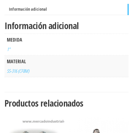
(CF8M)
Información adicional
-
TIPO
Información adicional
T
-
MEDIDA
(NPT)
1"
(Act.
08-
MATERIAL
25)
SS-316 (CF8M)
cantidad
Productos relacionados