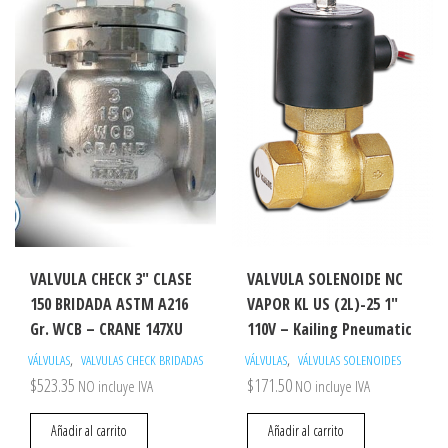
VALVULA CHECK 3″ CLASE
VALVULA SOLENOIDE NC
150 BRIDADA ASTM A216
VAPOR KL US (2L)-25 1″
Gr. WCB – CRANE 147XU
110V – Kailing Pneumatic
,
,
VÁLVULAS
VALVULAS CHECK BRIDADAS
VÁLVULAS
VÁLVULAS SOLENOIDES
$
523.35
$
171.50
NO incluye IVA
NO incluye IVA
Añadir al carrito
Añadir al carrito