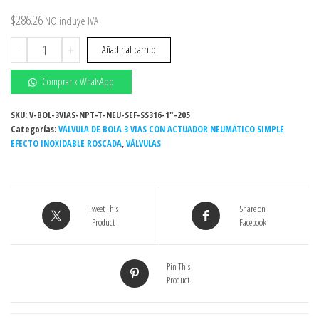
$
286.26
NO incluye IVA
1"
-
+
Añadir al carrito
-
VÁLVULA
Comprar x WhatsApp
DE
BOLA
SKU:
V-BOL-3VIAS-NPT-T-NEU-SEF-SS316-1"-205
Categorías:
3
VÁLVULA DE BOLA 3 VIAS CON ACTUADOR NEUMÁTICO SIMPLE
EFECTO INOXIDABLE ROSCADA
,
VÁLVULAS
VIAS
CON
ACTUADOR
NEUMÁTICO
Tweet This
Share on
SIMPLE
Product
Facebook
EFECTO
INOXIDABLE
ROSCADA
Pin This
Product
-
SS-
316