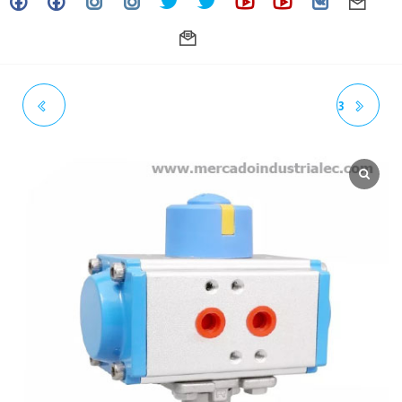
3/4" - VÁLVULA DE BOLA 3
1-1/4" - VÁLVULA DE BOLA 3
VIAS CON ACTUADOR
VIAS CON ACTUADOR
NEUMÁTICO SIMPLE EFECTO
NEUMÁTICO SIMPLE EFECTO
INOXIDABLE ROSCADA - SS-
INOXIDABLE ROSCADA - SS-
316 (CF8M) - TIPO T - (NPT)
316 (CF8M) - TIPO T - (NPT)