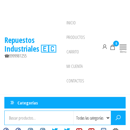
Saltar
al
contenido
INICIO
NEW
PRODUCTOS
Repuestos
0
Industriales 🇪🇨
CARRITO
Menú
☎0999981255
MI CUENTA
CONTACTOS
Categorías