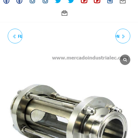
FILTRO SANITARIO TIPO "Y"
VISOR SANITARIO 360° CON
SOLDAR, 3" MALLA(MESH) 1
REJILLA DE PROTECCIÓN,
MM, 3A EPDM SS316L (ACT
EXTREMOS CLAMP, 4" SS316L
02-24)
(ACT 02-24)