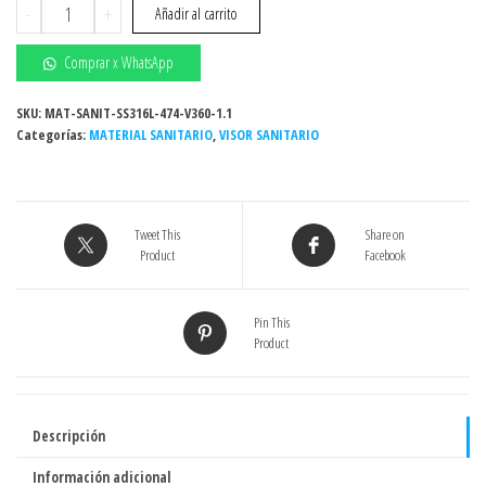
Visor
-
+
Añadir al carrito
sanitario
360°
Comprar x WhatsApp
con
rejilla
SKU:
MAT-SANIT-SS316L-474-V360-1.1
Categorías:
de
MATERIAL SANITARIO
,
VISOR SANITARIO
protección,
extremos
clamp,
Tweet This
Share on
1"
Product
Facebook
SS316L
(Act
02-
Pin This
Product
24)
cantidad
Descripción
Información adicional