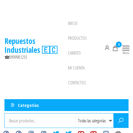
Saltar
al
contenido
INICIO
NEW
PRODUCTOS
Repuestos
0
Industriales 🇪🇨
CARRITO
Menú
☎0999981255
MI CUENTA
CONTACTOS
Categorías