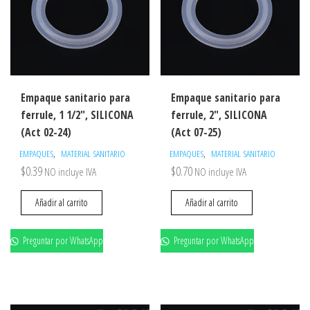
Empaque sanitario para
Empaque sanitario para
ferrule, 1 1/2″, SILICONA
ferrule, 2″, SILICONA
(Act 02-24)
(Act 07-25)
,
,
EMPAQUES
MATERIAL SANITARIO
EMPAQUES
MATERIAL SANITARIO
$
0.39
$
0.70
NO incluye IVA
NO incluye IVA
Añadir al carrito
Añadir al carrito
Preguntar por WhatsApp
Preguntar por WhatsApp