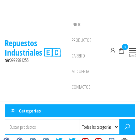
Saltar
al
contenido
INICIO
NEW
PRODUCTOS
Repuestos
0
Industriales 🇪🇨
CARRITO
Menú
☎0999981255
MI CUENTA
CONTACTOS
Categorías