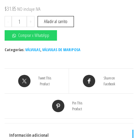
$
31.85
NO incluye IVA
VÁLVULAS
-
+
Añadir al carrito
DE
MARIPOSA
Comprar x WhatsApp
2"
WAFER
Categorías:
VÁLVULAS
,
VÁLVULAS DE MARIPOSA
EMPAQUE
EPDM
CUERPO
Tweet This
Share on
Hierro
Product
Facebook
Ductil
DISCO
Inoxidable
Pin This
AISI
Product
316
C/Palanca
(Forteza)
Información adicional
cantidad