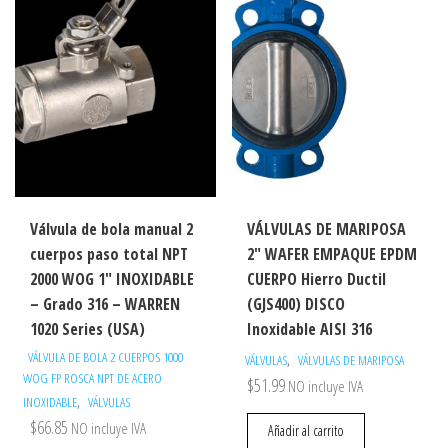
Válvula de bola manual 2
VÁLVULAS DE MARIPOSA
cuerpos paso total NPT
2″ WAFER EMPAQUE EPDM
2000 WOG 1″ INOXIDABLE
CUERPO Hierro Ductil
– Grado 316 – WARREN
(GJS400) DISCO
1020 Series (USA)
Inoxidable AISI 316
VÁLVULA DE BOLA 2 CUERPOS 1000
,
VÁLVULAS
VÁLVULAS DE MARIPOSA
WOG FP ROSCA NPT DE ACERO
$
51.99
NO incluye IVA
,
INOXIDABLE
VÁLVULAS
$
66.85
NO incluye IVA
Añadir al carrito