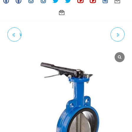
VÁLVULAS DE MARIPOSA 5"
3/4" X 5-1/2" ESPARRAGO
WAFER EMPAQUE EPDM
ASTM A193 GR B7
CUERPO HIERRO DUCTIL
FLUOROCARBONADO CON
DISCO INOXIDABLE AISI 316
DOBLE TUERCA ASTM (HT)
C/PALANCA (FORTEZA)
(ACT. 06-24)