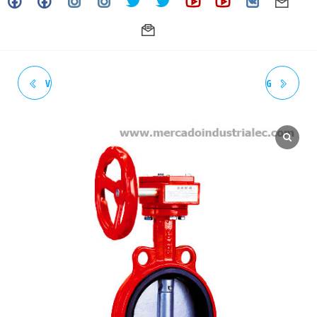
VÁLVULA DE MARIPOSA LUG
VÁLVULA DE MARIPOSA LUG
H.DUCT 4" 250# AWWA AS
H.DUCT 4" 250# AWWA AS
BUNA-N DISC INX 304 C/P
BUNA-N DISC INX 304 C/ENG