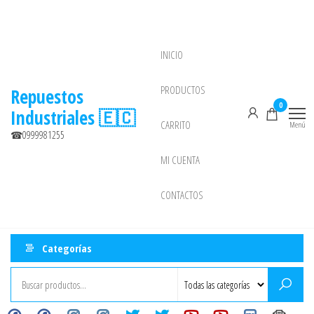
Saltar
al
contenido
INICIO
NEW
PRODUCTOS
Repuestos
0
Industriales 🇪🇨
CARRITO
Menú
☎0999981255
MI CUENTA
CONTACTOS
Categorías