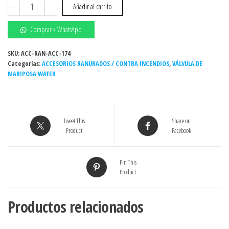
VÁLVULA
-
+
Añadir al carrito
DE
MARIPOSA
Comprar x WhatsApp
WAFER
H.DUCT
SKU:
ACC-RAN-ACC-174
Categorías:
4"
ACCESORIOS RANURADOS / CONTRA INCENDIOS
,
VÁLVULA DE
MARIPOSA WAFER
250#
AWWA
AS
BUNA-
Tweet This
Share on
N
Product
Facebook
DISC
INX
304
Pin This
Product
C/ENG
cantidad
Productos relacionados