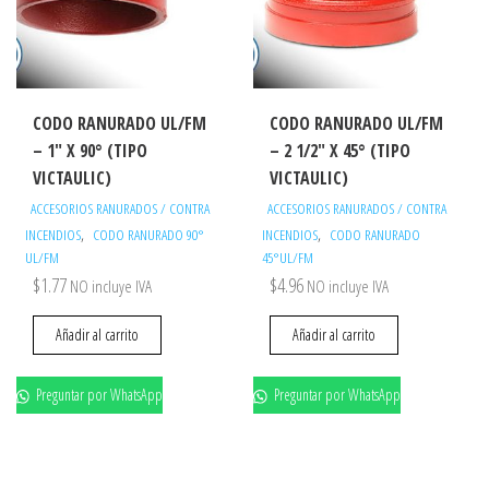
CODO RANURADO UL/FM
CODO RANURADO UL/FM
– 1″ X 90° (TIPO
– 2 1/2″ X 45° (TIPO
VICTAULIC)
VICTAULIC)
ACCESORIOS RANURADOS / CONTRA
ACCESORIOS RANURADOS / CONTRA
,
,
INCENDIOS
CODO RANURADO 90°
INCENDIOS
CODO RANURADO
UL/FM
45°UL/FM
$
1.77
$
4.96
NO incluye IVA
NO incluye IVA
Añadir al carrito
Añadir al carrito
Preguntar por WhatsApp
Preguntar por WhatsApp