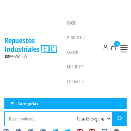
Saltar
al
contenido
INICIO
NEW
PRODUCTOS
Repuestos
0
Industriales 🇪🇨
CARRITO
Menú
☎0999981255
MI CUENTA
CONTACTOS
Categorías