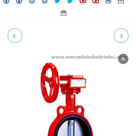
VÁLVULA DE MARIPOSA
VÁLVULA DE MARIPOSA
WAFER H.DUCT 16" 250#
RANURADA AWWA H.DUCT 2
AWWA AS EPDM DISC INX 304
1/2" 300# AS EPDM C/P
C/ENG