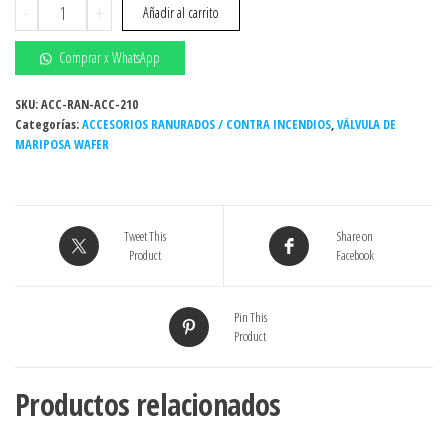
VÁLVULA
-
+
Añadir al carrito
DE
MARIPOSA
Comprar x WhatsApp
WAFER
H.DUCT
SKU:
ACC-RAN-ACC-210
Categorías:
20"
ACCESORIOS RANURADOS / CONTRA INCENDIOS
,
VÁLVULA DE
MARIPOSA WAFER
250#
AWWA
AS
EPDM
Tweet This
Share on
DISC
Product
Facebook
INX
304
C/ENG
Pin This
Product
cantidad
Productos relacionados