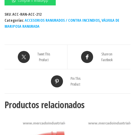
Comprar x WhatsApp
RANURADA
AWWA
SKU:
ACC-RAN-ACC-212
Categorías:
H.DUCT
ACCESORIOS RANURADOS / CONTRA INCENDIOS
,
VÁLVULA DE
MARIPOSA RANURADA
3"
300#
AS
EPDM
Tweet This
Share on
C/P
Product
Facebook
cantidad
Pin This
Product
Productos relacionados