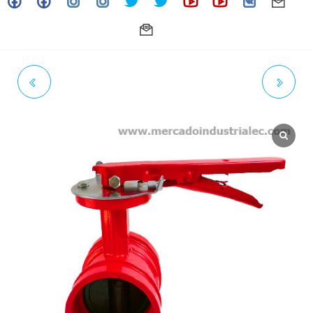
VÁLVULA DE MARIPOSA
VÁLVULA DE MARIPOSA
RANURADA AWWA H.DUCT 2
RANURADA AWWA H.DUCT 4"
1/2" 300# AS EPDM C/P
300# AS EPDM C/P