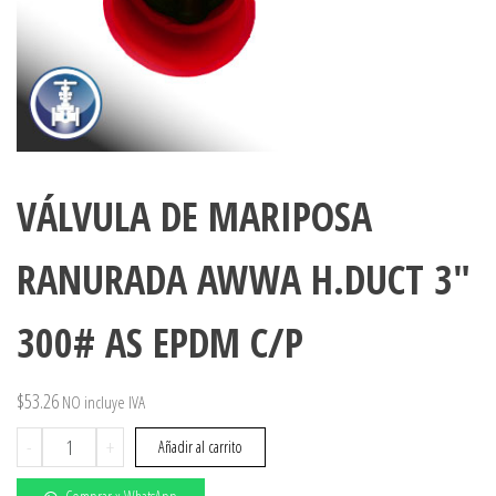
VÁLVULA DE MARIPOSA
RANURADA AWWA H.DUCT 3″
300# AS EPDM C/P
$
53.26
NO incluye IVA
VÁLVULA
-
+
Añadir al carrito
DE
MARIPOSA