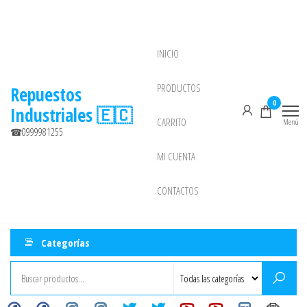
Saltar
al
contenido
INICIO
NEW
PRODUCTOS
Repuestos
0
Industriales 🇪🇨
CARRITO
Menú
☎0999981255
MI CUENTA
CONTACTOS
Categorías