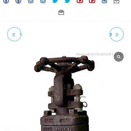
VALVULA DE GLOBO ACERO
1-1/4" X 8-1/2" ESPARRAGO
FORJADO 1 1/2" NPT X 800
ASTM A193 GR B7
TRIM 8 API 602-API 598
FLUOROCARBONADO CON
NEWAY
DOBLE TUERCA ASTM A194 2H
(HIGHLAND THREADS | U.S.A)
(ACT 11-25)