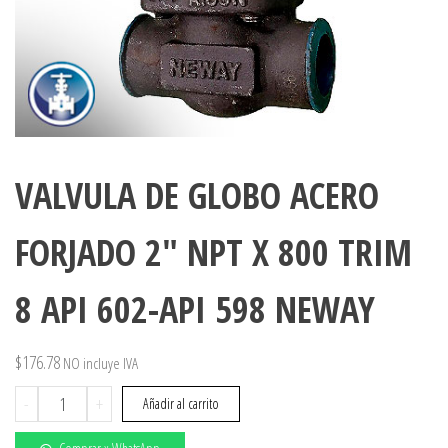
VALVULA DE GLOBO ACERO
FORJADO 2″ NPT X 800 TRIM
8 API 602-API 598 NEWAY
$
176.78
NO incluye IVA
VALVULA
-
+
Añadir al carrito
DE
GLOBO