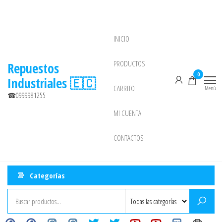
Saltar
al
contenido
INICIO
NEW
PRODUCTOS
Repuestos
0
Industriales 🇪🇨
CARRITO
Menú
☎0999981255
MI CUENTA
CONTACTOS
Categorías