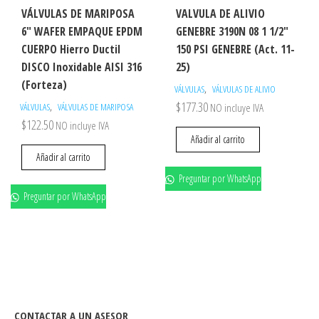
VÁLVULAS DE MARIPOSA
VALVULA DE ALIVIO
6″ WAFER EMPAQUE EPDM
GENEBRE 3190N 08 1 1/2″
CUERPO Hierro Ductil
150 PSI GENEBRE (Act. 11-
DISCO Inoxidable AISI 316
25)
(Forteza)
,
VÁLVULAS
VÁLVULAS DE ALIVIO
$
177.30
,
VÁLVULAS
VÁLVULAS DE MARIPOSA
NO incluye IVA
$
122.50
NO incluye IVA
Añadir al carrito
Añadir al carrito
Preguntar por WhatsApp
Preguntar por WhatsApp
CONTACTAR A UN ASESOR