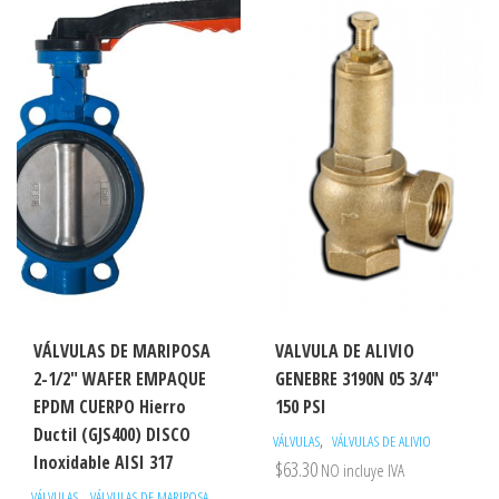
VÁLVULAS DE MARIPOSA
VALVULA DE ALIVIO
2-1/2″ WAFER EMPAQUE
GENEBRE 3190N 05 3/4″
EPDM CUERPO Hierro
150 PSI
Ductil (GJS400) DISCO
,
VÁLVULAS
VÁLVULAS DE ALIVIO
Inoxidable AISI 317
$
63.30
NO incluye IVA
,
VÁLVULAS
VÁLVULAS DE MARIPOSA