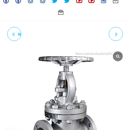
VALVULA DE COMPUERTA A/
VALVULA DE GLOBO A/
CARBON FUNDIDO WCB 8"
CARBON FUNDIDO WCB 2
BRIDADA CLASE 150 TRIM8-
1/2" BRIDADA CLASE 150
API598 NEWAY
TRIM8-API600 TEST API598
NEWAY