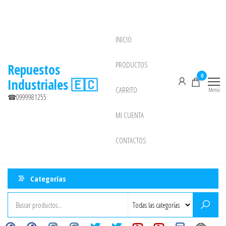
Saltar
al
contenido
INICIO
NEW
PRODUCTOS
Repuestos
0
Industriales 🇪🇨
CARRITO
Menú
☎0999981255
MI CUENTA
CONTACTOS
Categorías