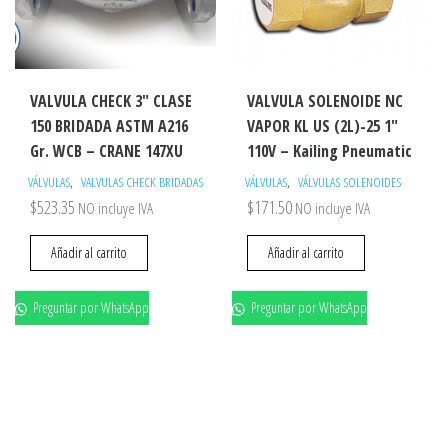
VALVULA CHECK 3″ CLASE
VALVULA SOLENOIDE NC
150 BRIDADA ASTM A216
VAPOR KL US (2L)-25 1″
Gr. WCB – CRANE 147XU
110V – Kailing Pneumatic
,
,
VÁLVULAS
VALVULAS CHECK BRIDADAS
VÁLVULAS
VÁLVULAS SOLENOIDES
$
523.35
$
171.50
NO incluye IVA
NO incluye IVA
Añadir al carrito
Añadir al carrito
Preguntar por WhatsApp
Preguntar por WhatsApp