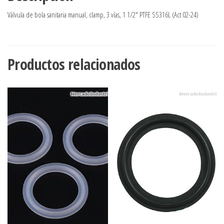
Válvula de bola sanitaria manual, clamp, 3 vías, 1 1/2″ PTFE SS316L (Act 02-24)
Productos relacionados