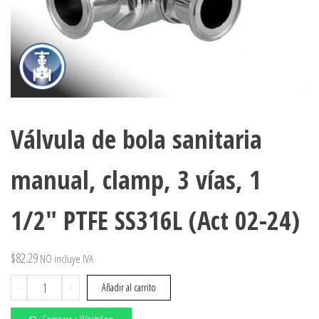
Válvula de bola sanitaria
manual, clamp, 3 vías, 1
1/2″ PTFE SS316L (Act 02-24)
$
82.29
NO incluye IVA
Válvula
-
+
Añadir al carrito
de
bola