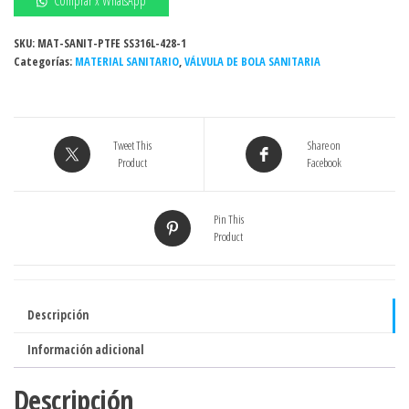
Comprar x WhatsApp
sanitaria
manual,
SKU:
MAT-SANIT-PTFE SS316L-428-1
Categorías:
clamp,
MATERIAL SANITARIO
,
VÁLVULA DE BOLA SANITARIA
3
vías,
1
Tweet This
Share on
1/2"
Product
Facebook
PTFE
SS316L
(Act
Pin This
Product
02-
24)
cantidad
Descripción
Información adicional
Descripción