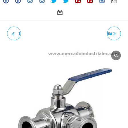
TEE SANITARIA, EXTREMOS
VÁLVULA DE BOLA SANITARIA
SOLDABLES, 1/2" SS316L (ACT
MANUAL, CLAMP, 3 VÍAS, 2"
02-24)
PTFE SS316L (ACT 02-24)