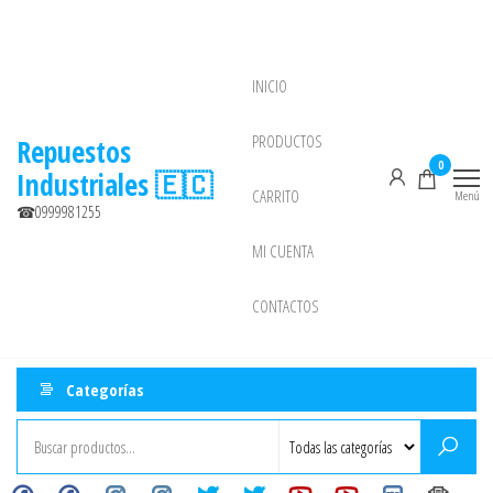
Saltar
al
contenido
INICIO
NEW
PRODUCTOS
Repuestos
0
Industriales 🇪🇨
CARRITO
Menú
☎0999981255
MI CUENTA
CONTACTOS
Categorías