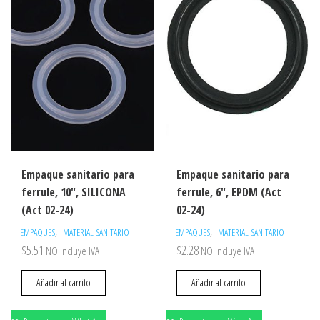
Empaque sanitario para
Empaque sanitario para
ferrule, 10″, SILICONA
ferrule, 6″, EPDM (Act
(Act 02-24)
02-24)
,
,
EMPAQUES
MATERIAL SANITARIO
EMPAQUES
MATERIAL SANITARIO
$
5.51
$
2.28
NO incluye IVA
NO incluye IVA
Añadir al carrito
Añadir al carrito