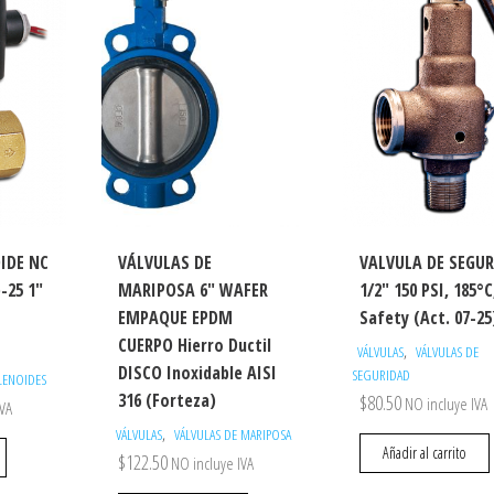
IDE NC
VÁLVULAS DE
VALVULA DE SEGU
-25 1″
MARIPOSA 6″ WAFER
1/2″ 150 PSI, 185°C
EMPAQUE EPDM
Safety (Act. 07-25
CUERPO Hierro Ductil
,
VÁLVULAS
VÁLVULAS DE
DISCO Inoxidable AISI
SEGURIDAD
LENOIDES
316 (Forteza)
$
80.50
NO incluye IVA
IVA
,
VÁLVULAS
VÁLVULAS DE MARIPOSA
Añadir al carrito
$
122.50
NO incluye IVA