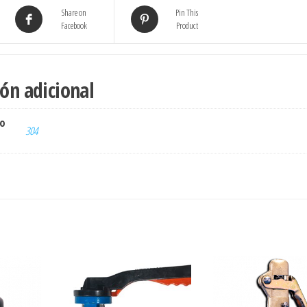
Share on
Pin This
Facebook
Product
ón adicional
ro
304