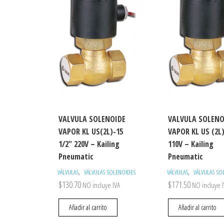
VALVULA SOLENOIDE
VALVULA SOLENO
VAPOR KL US(2L)-15
VAPOR KL US (2L)
1/2″ 220V – Kailing
110V – Kailing
Pneumatic
Pneumatic
,
,
VÁLVULAS
VÁLVULAS SOLENOIDES
VÁLVULAS
VÁLVULAS SO
$
130.70
$
171.50
NO incluye IVA
NO incluye 
Añadir al carrito
Añadir al carrito