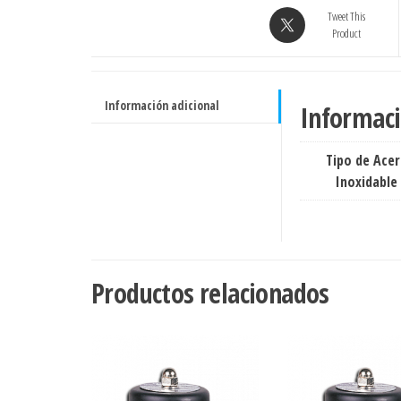
1000
Tweet This
WOG
Product
3/4"
INOXIDABLE
-
Información adicional
Informaci
Grado
304
(Act.
Tipo de Ace
07-
Inoxidable
25)
cantidad
Productos relacionados