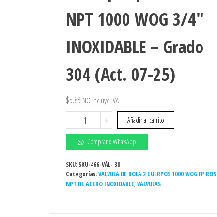
NPT 1000 WOG 3/4″
INOXIDABLE – Grado
304 (Act. 07-25)
$
5.83
NO incluye IVA
Válvula
-
+
Añadir al carrito
de
bola
Comprar x WhatsApp
manual
2
SKU:
SKU-466-VÁL- 30
Categorías:
cuerpos
VÁLVULA DE BOLA 2 CUERPOS 1000 WOG FP ROS
NPT DE ACERO INOXIDABLE
,
VÁLVULAS
paso
total
NPT