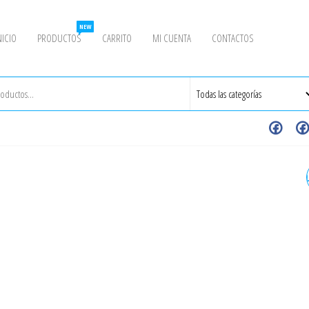
NEW
NICIO
PRODUCTOS
CARRITO
MI CUENTA
CONTACTOS
VÁLVULA DE BOLA MANUAL
CUERPOS PASO TOTAL NP
1000 WOG 1" INOXIDABLE -
GRADO 304 (ACT. 07-25)