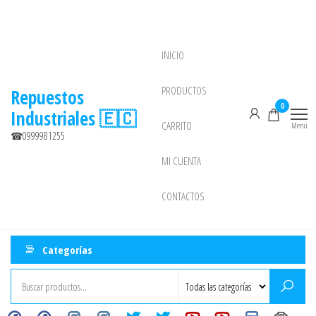
Saltar
al
contenido
INICIO
NEW
PRODUCTOS
Repuestos
0
Industriales 🇪🇨
CARRITO
Menú
☎0999981255
MI CUENTA
CONTACTOS
Categorías