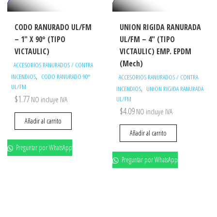
CODO RANURADO UL/FM
UNION RIGIDA RANURADA
– 1″ X 90° (TIPO
UL/FM – 4″ (TIPO
VICTAULIC)
VICTAULIC) EMP. EPDM
(Mech)
ACCESORIOS RANURADOS / CONTRA
,
INCENDIOS
CODO RANURADO 90°
ACCESORIOS RANURADOS / CONTRA
UL/FM
,
INCENDIOS
UNION RIGIDA RANURADA
$
1.77
NO incluye IVA
UL/FM
$
4.09
NO incluye IVA
Añadir al carrito
Añadir al carrito
Preguntar por WhatsApp
Preguntar por WhatsApp