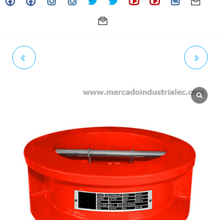
VÁLVULA CHECK WAFER 2P
VÁLVULA CHECK WAFER 2P
HIERRO DUCTIL AWWA 300#
HIERRO DUCTIL AWWA 300#
AGUA 6"
AGUA 12"