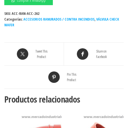
Comprar x WhatsApp
2P
HIERRO
SKU:
ACC-RAN-ACC-262
Categorías:
DUCTIL
ACCESORIOS RANURADOS / CONTRA INCENDIOS
,
VÁLVULA CHECK
WAFER
AWWA
300#
AGUA
10"
Tweet This
Share on
cantidad
Product
Facebook
Pin This
Product
Productos relacionados