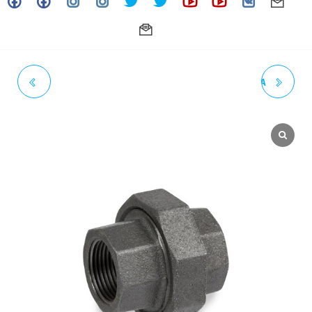
BUSHING HEXAGONAL
REDUCCIÓN CONCÉNTRICA
ROSCADO 1-1/2″ X 1-1/4″
INOXIDABLE SOLDAR 6" X 4"
3000# NPT ACERO NEGRO –
SCH. CÉDULA 40 GRADO 304
GRADO A105 - BONNEY FORGE
/304L (ACT. 02-25)
USA (ACT. 08-25)