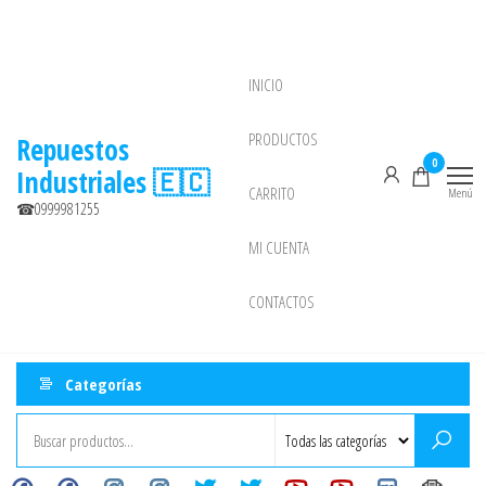
Saltar
al
contenido
INICIO
NEW
PRODUCTOS
Repuestos
0
Industriales 🇪🇨
CARRITO
Menú
☎0999981255
MI CUENTA
CONTACTOS
Categorías