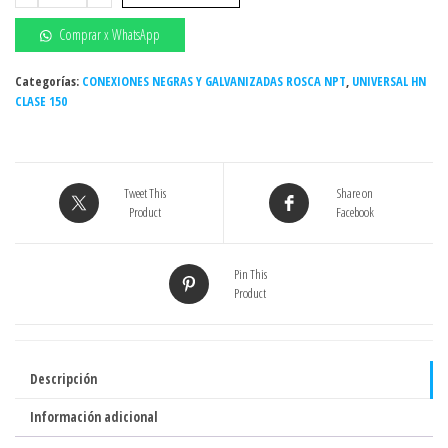
HN
CL-
Comprar x WhatsApp
300
DE
Categorías:
CONEXIONES NEGRAS Y GALVANIZADAS ROSCA NPT
,
UNIVERSAL HN
CLASE 150
3/4"
UL/FM
Tailandia
(Act.
Tweet This
Share on
02-
Product
Facebook
25)
cantidad
Pin This
Product
Descripción
Información adicional