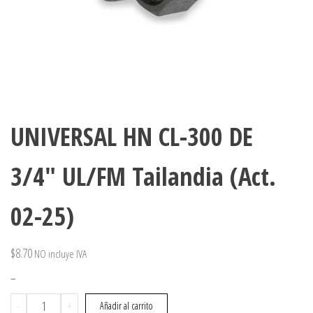
UNIVERSAL HN CL-300 DE
3/4″ UL/FM Tailandia (Act.
02-25)
$
8.70
NO incluye IVA
–
UNIVERSAL
-
+
Añadir al carrito