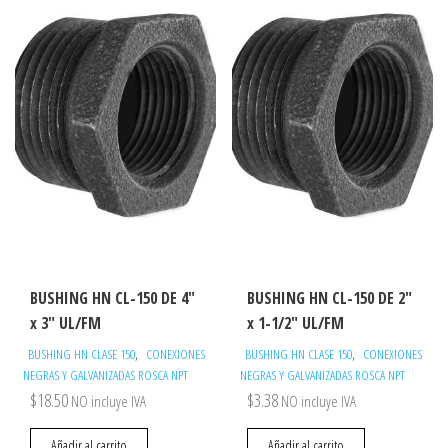
BUSHING HN CL-150 DE 4″
BUSHING HN CL-150 DE 2″
x 3″ UL/FM
x 1-1/2″ UL/FM
,
,
BUSHING HN CLASE 150
CONEXIONES
BUSHING HN CLASE 150
CONEXIONES
NEGRAS Y GALVANIZADAS ROSCA NPT
NEGRAS Y GALVANIZADAS ROSCA NPT
$
18.50
$
3.38
NO incluye IVA
NO incluye IVA
Añadir al carrito
Añadir al carrito