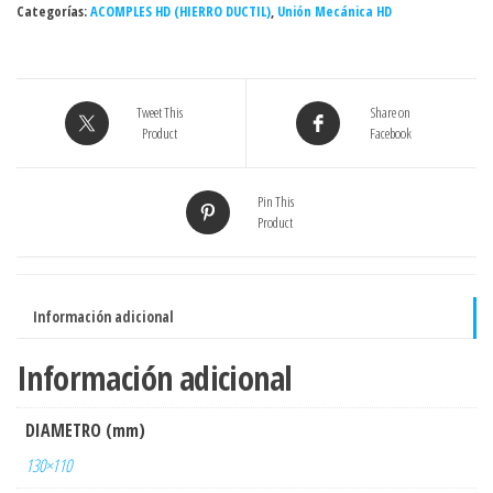
Categorías:
75
ACOMPLES HD (HIERRO DUCTIL)
,
Unión Mecánica HD
mm.
x
63
Tweet This
Share on
mm
Product
Facebook
cantidad
Pin This
Product
Información adicional
Información adicional
DIAMETRO (mm)
130×110