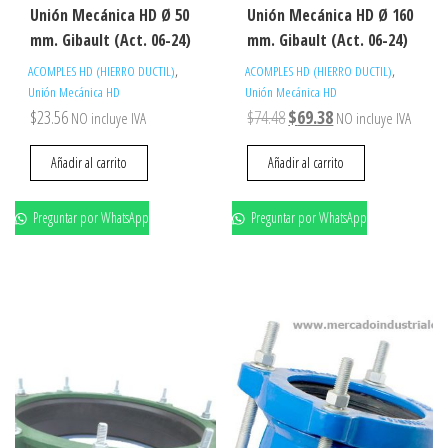
Unión Mecánica HD Ø 50
Unión Mecánica HD Ø 160
mm. Gibault (Act. 06-24)
mm. Gibault (Act. 06-24)
,
,
ACOMPLES HD (HIERRO DUCTIL)
ACOMPLES HD (HIERRO DUCTIL)
Unión Mecánica HD
Unión Mecánica HD
El
El
$
23.56
$
74.48
$
69.38
NO incluye IVA
NO incluye IVA
precio
precio
Añadir al carrito
Añadir al carrito
original
actual
era:
es:
Preguntar por WhatsApp
Preguntar por WhatsApp
$74.48.
$69.38.