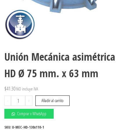
Unión Mecánica asimétrica
HD Ø 75 mm. x 63 mm
$
41.30
NO incluye IVA
Unión
-
+
Añadir al carrito
Mecánica
asimétrica
Comprar x WhatsApp
HD
Ø
SKU:
U-MEC-HD-130x110-1