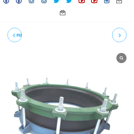
PERMATEX #1 11OZ (ACT. 12-
UNIÓN MECÁNICA
25)
ASIMÉTRICA HD Ø 215 MM. X
200 MM