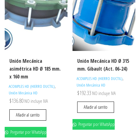
Unión Mecánica
Unión Mecánica HD Ø 315
asimétrica HD Ø 185 mm.
mm. Gibault (Act. 06-24)
x 160 mm
,
ACOMPLES HD (HIERRO DUCTIL)
Unión Mecánica HD
,
ACOMPLES HD (HIERRO DUCTIL)
$
192.33
Unión Mecánica HD
NO incluye IVA
$
136.80
NO incluye IVA
Añadir al carrito
Añadir al carrito
Preguntar por WhatsApp
Preguntar por WhatsApp