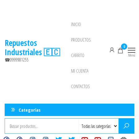
Saltar
al
contenido
INICIO
NEW
PRODUCTOS
Repuestos
0
Industriales 🇪🇨
CARRITO
Menú
☎0999981255
MI CUENTA
CONTACTOS
Categorías