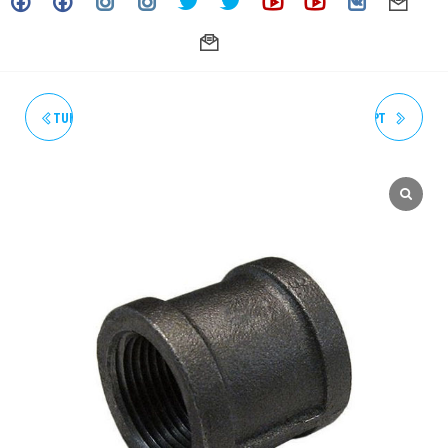
TUBING SMLS 1/2" WT 0.065"
VÁLVULA DE AGUJA 1/4″ NPT
20FT F316L ASTM A269 (ACT.
FXF SS-316 5000 PSI (ACT. 05-
05-26)
26)