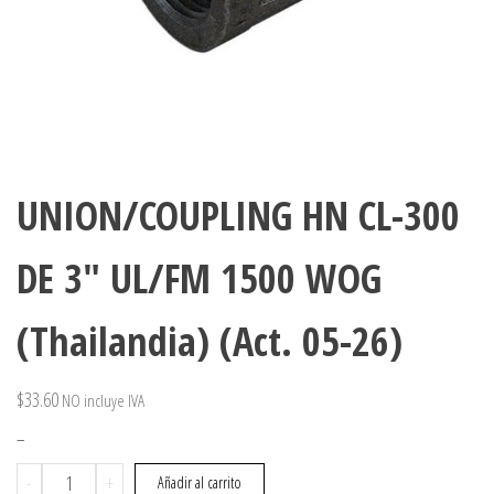
UNION/COUPLING HN CL-300
DE 3″ UL/FM 1500 WOG
(Thailandia) (Act. 05-26)
$
33.60
NO incluye IVA
–
UNION/COUPLING
-
+
Añadir al carrito