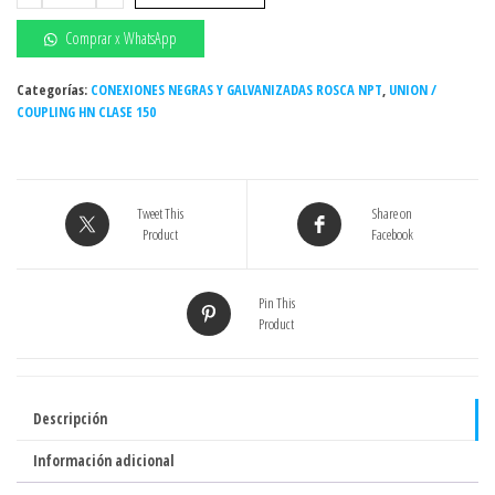
HN
CL-
Comprar x WhatsApp
300
DE
Categorías:
CONEXIONES NEGRAS Y GALVANIZADAS ROSCA NPT
,
UNION /
COUPLING HN CLASE 150
3"
UL/FM
1500
WOG
Tweet This
Share on
(Thailandia)
Product
Facebook
(Act.
05-
26)
Pin This
Product
cantidad
Descripción
Información adicional