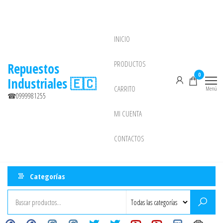
Saltar
al
contenido
INICIO
NEW
PRODUCTOS
Repuestos
0
Industriales 🇪🇨
CARRITO
Menú
☎0999981255
MI CUENTA
CONTACTOS
Categorías