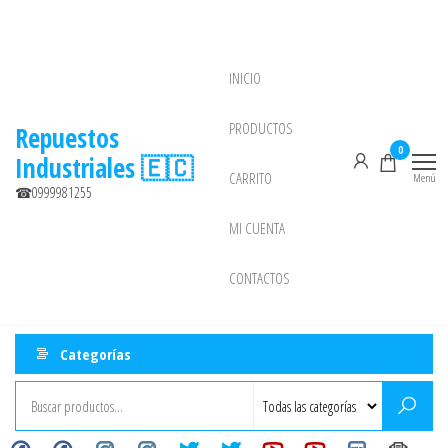
Saltar
al
contenido
INICIO
NEW
PRODUCTOS
Repuestos
0
Industriales 🇪🇨
CARRITO
Menú
☎0999981255
MI CUENTA
CONTACTOS
Categorías