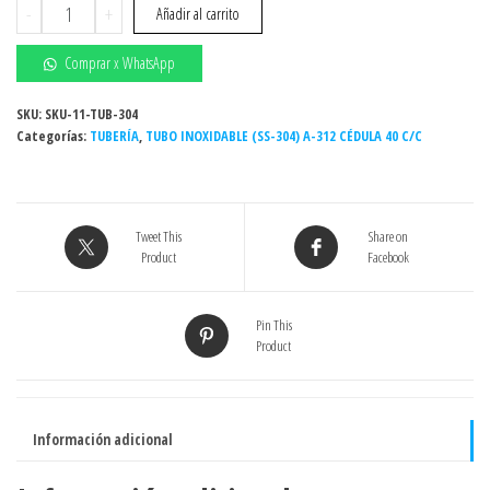
Tubo
-
+
Añadir al carrito
INOXIDABLE
4"
Comprar x WhatsApp
Sch.
cédula
SKU:
SKU-11-TUB-304
Categorías:
40
TUBERÍA
,
TUBO INOXIDABLE (SS-304) A-312 CÉDULA 40 C/C
x
L
=
Tweet This
Share on
6
Product
Facebook
metros
CON
COSTURA
Pin This
Product
ASTM
A-
312
Grado
Información adicional
304
/304L