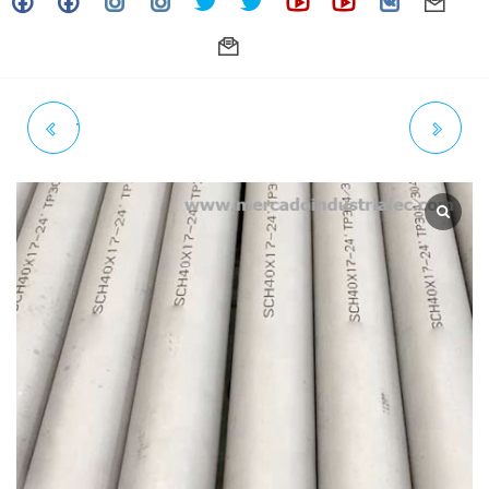
TUBO INOXIDABLE 3" SCH.
CODO 90° INOXIDABLE
CÉDULA 40 X L = 6 METROS
EXTREMOS SOLDABLES 1/2"
CON COSTURA ASTM A-312
SCH. CÉDULA 40 GRADO 304
GRADO 304 /304L - TACHEN
/304L
ACT. 08-25)