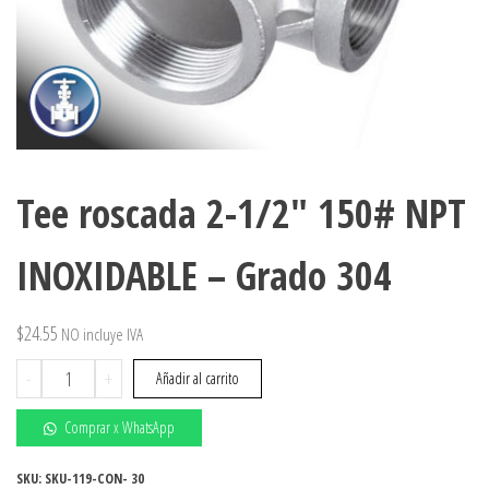
Tee roscada 2-1/2″ 150# NPT
INOXIDABLE – Grado 304
$
24.55
NO incluye IVA
Tee
-
+
Añadir al carrito
roscada
2-
Comprar x WhatsApp
1/2"
150#
SKU:
SKU-119-CON- 30