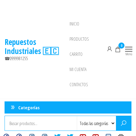
Saltar
al
contenido
INICIO
NEW
PRODUCTOS
Repuestos
0
Industriales 🇪🇨
CARRITO
Menú
☎0999981255
MI CUENTA
CONTACTOS
Categorías