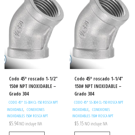
Codo 45° roscado 1-1/2″
Codo 45° roscado 1-1/4″
150# NPT INOXIDABLE –
150# NPT INOXIDABLE –
Grado 304
Grado 304
CODO 45° SS-304 CL-150 ROSCA NPT
CODO 45° SS-304 CL-150 ROSCA NPT
,
,
INOXIDABLE
CONEXIONES
INOXIDABLE
CONEXIONES
INOXIDABLES 150# ROSCA NPT
INOXIDABLES 150# ROSCA NPT
$
5.94
$
5.15
NO incluye IVA
NO incluye IVA