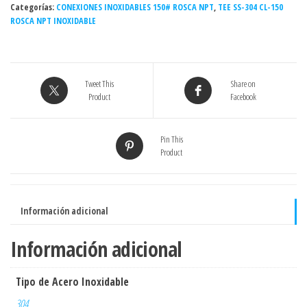
Categorías:
NPT
CONEXIONES INOXIDABLES 150# ROSCA NPT
,
TEE SS-304 CL-150
ROSCA NPT INOXIDABLE
INOXIDABLE
-
Grado
304
Tweet This
Share on
cantidad
Product
Facebook
Pin This
Product
Información adicional
Información adicional
Tipo de Acero Inoxidable
304