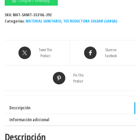
Comprar x WhatsApp
extremos
soldables,
SKU:
MAT-SANIT-SS316L-392
Categorías:
2"
MATERIAL SANITARIO
,
TEE REDUCTORA SOLDAR (LARGA)
x
1
1/2"
Tweet This
Share on
SS316L
Product
Facebook
(Act
02-
24)
Pin This
Product
cantidad
Descripción
Información adicional
Descripción