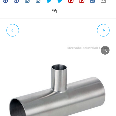
TAPÓN SANITARIO PARA
TAPÓN SANITARIO PARA
FERRULE, 12" SS316L (ACT 02-
FERRULE, 5" SS316L (ACT 02-
24)
24)