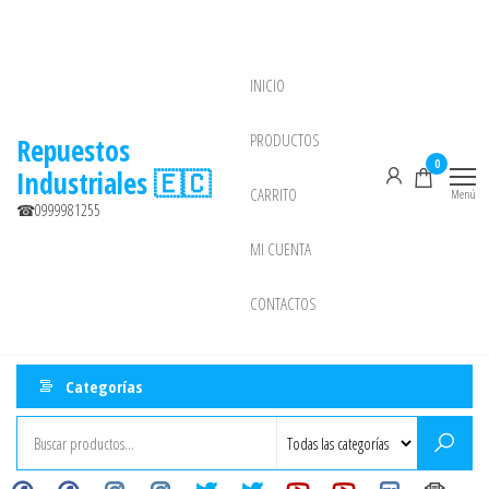
Saltar
al
contenido
INICIO
NEW
PRODUCTOS
Repuestos
0
Industriales 🇪🇨
CARRITO
Menú
☎0999981255
MI CUENTA
CONTACTOS
Categorías