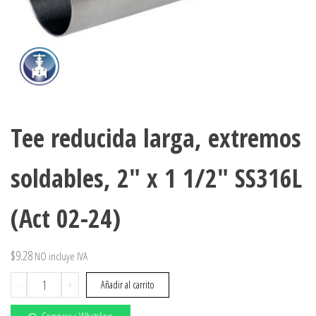
Tee reducida larga, extremos
soldables, 2″ x 1 1/2″ SS316L
(Act 02-24)
$
9.28
NO incluye IVA
Tee
-
+
Añadir al carrito
reducida
larga,