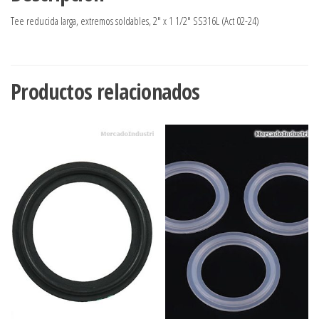
Tee reducida larga, extremos soldables, 2″ x 1 1/2″ SS316L (Act 02-24)
Productos relacionados