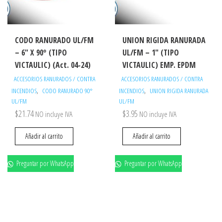
CODO RANURADO UL/FM
UNION RIGIDA RANURADA
– 6″ X 90° (TIPO
UL/FM – 1″ (TIPO
VICTAULIC) (Act. 04-24)
VICTAULIC) EMP. EPDM
ACCESORIOS RANURADOS / CONTRA
ACCESORIOS RANURADOS / CONTRA
,
,
INCENDIOS
CODO RANURADO 90°
INCENDIOS
UNION RIGIDA RANURADA
UL/FM
UL/FM
$
21.74
$
3.95
NO incluye IVA
NO incluye IVA
Añadir al carrito
Añadir al carrito
Preguntar por WhatsApp
Preguntar por WhatsApp