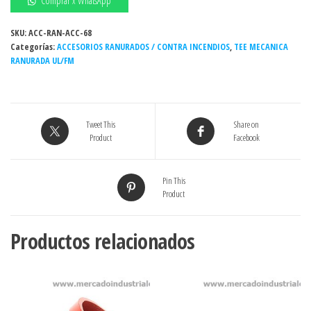
Comprar x WhatsApp
UL/FM
-
SKU:
ACC-RAN-ACC-68
Categorías:
4"
ACCESORIOS RANURADOS / CONTRA INCENDIOS
,
TEE MECANICA
RANURADA UL/FM
X
2
1/2"
(TIPO
Tweet This
Share on
VICTAULIC)
Product
Facebook
EMP.EPDM
cantidad
Pin This
Product
Productos relacionados