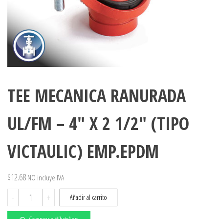
TEE MECANICA RANURADA
UL/FM – 4″ X 2 1/2″ (TIPO
VICTAULIC) EMP.EPDM
$
12.68
NO incluye IVA
TEE
-
+
Añadir al carrito
MECANICA
RANURADA