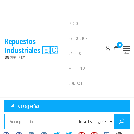
Saltar
al
contenido
INICIO
NEW
PRODUCTOS
Repuestos
0
Industriales 🇪🇨
CARRITO
Menú
☎0999981255
MI CUENTA
CONTACTOS
Categorías