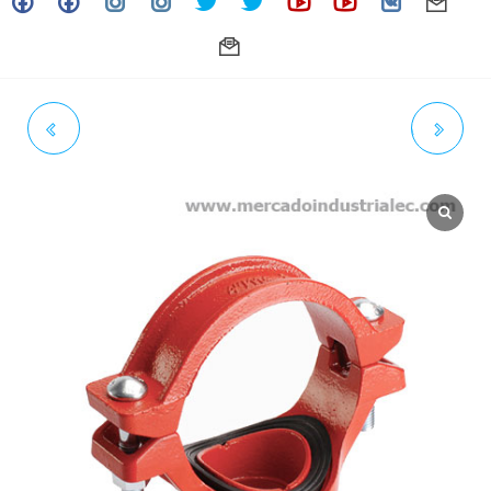
TEE MECANICA RANURADA
TEE MECANICA RANURADA
UL/FM - 4" X 2" (TIPO
UL/FM - 4" X 3" (TIPO
VICTAULIC) EMP.EPDM
VICTAULIC) EMP.EPDM