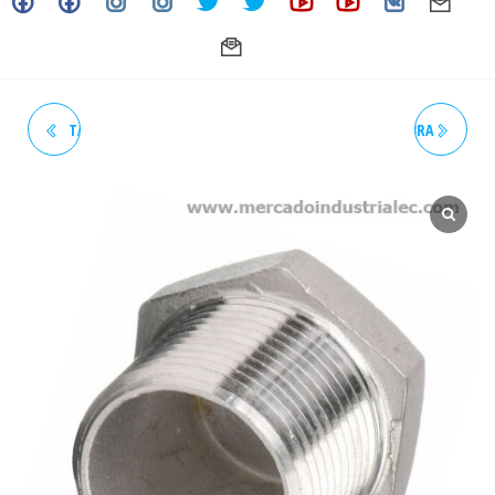
TAPÓN HEXAGONAL MACHO
TAPÓN HEXAGONAL HEMBRA
ROSCADO 3" 150# NPT
ROSCADO 1/4" 150# NPT
INOXIDABLE - GRADO 304
INOXIDABLE - GRADO 304