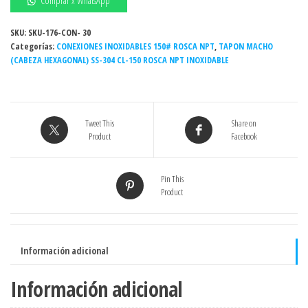
Comprar x WhatsApp
roscado
4"
SKU:
SKU-176-CON- 30
Categorías:
150#
CONEXIONES INOXIDABLES 150# ROSCA NPT
,
TAPON MACHO
(CABEZA HEXAGONAL) SS-304 CL-150 ROSCA NPT INOXIDABLE
NPT
INOXIDABLE
-
Grado
Tweet This
Share on
304
Product
Facebook
cantidad
Pin This
Product
Información adicional
Información adicional