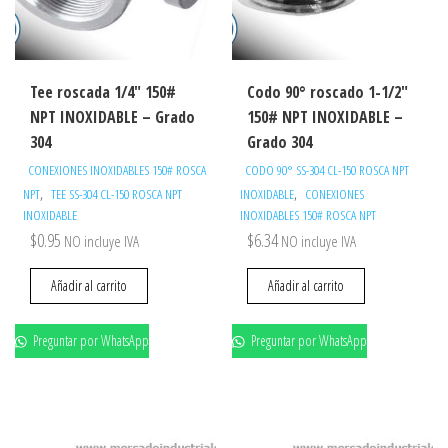
Tee roscada 1/4″ 150#
Codo 90° roscado 1-1/2″
NPT INOXIDABLE – Grado
150# NPT INOXIDABLE –
304
Grado 304
CONEXIONES INOXIDABLES 150# ROSCA
CODO 90° SS-304 CL-150 ROSCA NPT
,
,
NPT
TEE SS-304 CL-150 ROSCA NPT
INOXIDABLE
CONEXIONES
INOXIDABLE
INOXIDABLES 150# ROSCA NPT
$
0.95
$
6.34
NO incluye IVA
NO incluye IVA
Añadir al carrito
Añadir al carrito
Preguntar por WhatsApp
Preguntar por WhatsApp