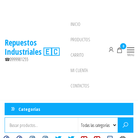
Saltar
al
contenido
INICIO
NEW
PRODUCTOS
Repuestos
0
Industriales 🇪🇨
CARRITO
Menú
☎0999981255
MI CUENTA
CONTACTOS
Categorías