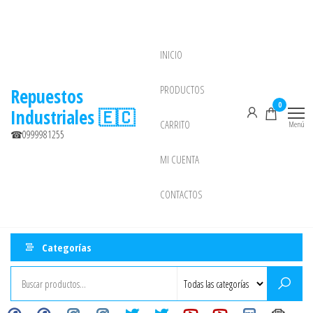
Saltar
al
contenido
INICIO
NEW
PRODUCTOS
Repuestos
0
Industriales 🇪🇨
CARRITO
Menú
☎0999981255
MI CUENTA
CONTACTOS
Categorías