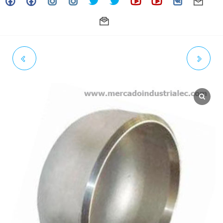
TAPÓN (CAP) INOXIDABLE
TAPÓN (CAP) INOXIDABLE
SOLDAR 1/2" SCH. CÉDULA 40
SOLDAR 1" SCH. CÉDULA 40
GRADO 304 /304L
GRADO 304 /304L