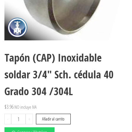
Tapón (CAP) Inoxidable
soldar 3/4″ Sch. cédula 40
Grado 304 /304L
$
3.96
NO incluye IVA
Tapón
-
+
Añadir al carrito
(CAP)
Inoxidable