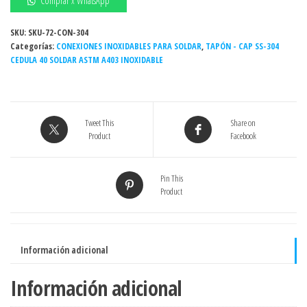
Comprar x WhatsApp
soldar
3/4"
SKU:
SKU-72-CON-304
Categorías:
Sch.
CONEXIONES INOXIDABLES PARA SOLDAR
,
TAPÓN - CAP SS-304
CEDULA 40 SOLDAR ASTM A403 INOXIDABLE
cédula
40
Grado
304
Tweet This
Share on
/304L
Product
Facebook
cantidad
Pin This
Product
Información adicional
Información adicional