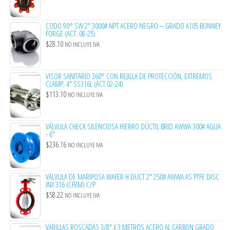
CODO 90° SW 2″ 3000# NPT ACERO NEGRO – GRADO A105 BONNEY
FORGE (ACT. 08-25)
$
28.10
NO INCLUYE IVA
VISOR SANITARIO 360° CON REJILLA DE PROTECCIÓN, EXTREMOS
CLAMP, 4" SS316L (ACT 02-24)
$
113.10
NO INCLUYE IVA
VÁLVULA CHECK SILENCIOSA HIERRO DÚCTIL BRID AWWA 300# AGUA
- 6"
$
236.16
NO INCLUYE IVA
VÁLVULA DE MARIPOSA WAFER H.DUCT 2" 250# AWWA AS PTFE DISC
INX 316 (CF8M) C/P
$
58.22
NO INCLUYE IVA
VARILLAS ROSCADAS 3/8" X 3 METROS ACERO AL CARBON GRADO