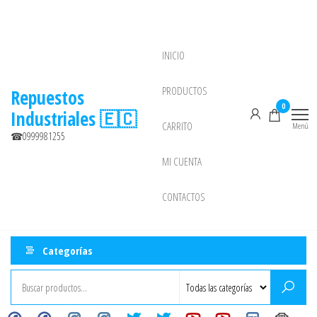
Saltar
al
contenido
INICIO
NEW
PRODUCTOS
Repuestos
0
Industriales 🇪🇨
CARRITO
Menú
☎0999981255
MI CUENTA
CONTACTOS
Categorías