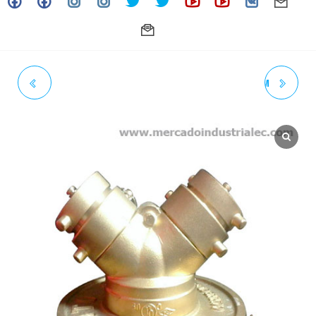
NEPLO BR 1-1/2"NPT X 1-
BRIDA CIEGA 6" 150# ASTM
1/2"NST (ACT. 07-25)
A182 - INOXIDABLE - GRADO
304/304L