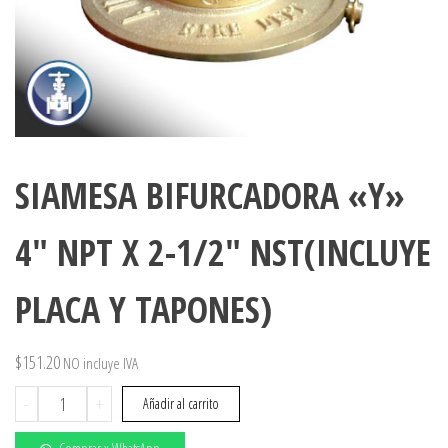
SIAMESA BIFURCADORA «Y»
4″ NPT X 2-1/2″ NST(INCLUYE
PLACA Y TAPONES)
$
151.20
NO incluye IVA
SIAMESA
-
+
Añadir al carrito
BIFURCADORA
"Y"