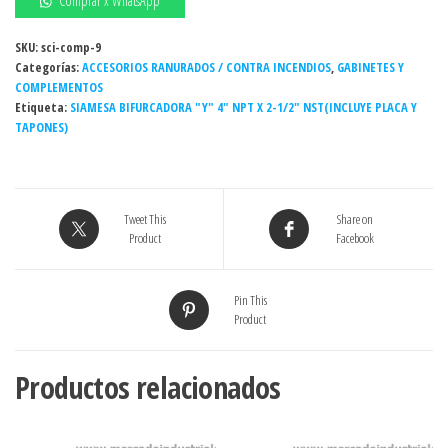
Comprar x WhatsApp
4"
NPT
SKU:
sci-comp-9
Categorías:
X
ACCESORIOS RANURADOS / CONTRA INCENDIOS
,
GABINETES Y
COMPLEMENTOS
2-
Etiqueta:
SIAMESA BIFURCADORA "Y" 4" NPT X 2-1/2" NST(INCLUYE PLACA Y
1/2"
TAPONES)
NST(INCLUYE
PLACA
Y
TAPONES)
Tweet This
Share on
cantidad
Product
Facebook
Pin This
Product
Productos relacionados