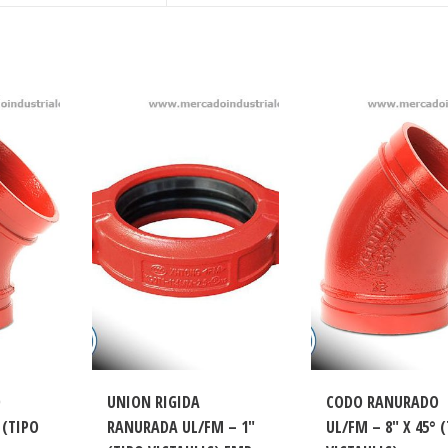
O
UNION RIGIDA
CODO RANURADO
 (TIPO
RANURADA UL/FM – 1″
UL/FM – 8″ X 45° 