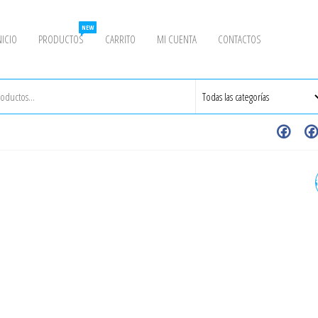
NEW
NICIO
PRODUCTOS
CARRITO
MI CUENTA
CONTACTOS
ROCIADOR COLGANTE N25 
74°C (165°F) K25.2 ESFR
BRONCE N251B