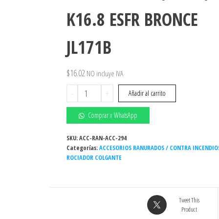
K16.8 ESFR BRONCE
JL171B
$
16.02
NO incluye IVA
ROCIADOR
-
+
Añadir al carrito
COLGANTE
JL-
Comprar x WhatsApp
17
3/4"
SKU:
ACC-RAN-ACC-294
Categorías:
74°C
ACCESORIOS RANURADOS / CONTRA INCENDIO
ROCIADOR COLGANTE
(165°F)
K16.8
ESFR
BRONCE
Tweet This
JL171B
Product