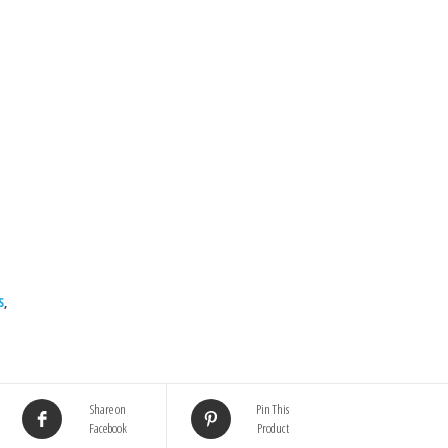
S
,
Share on
Pin This
Facebook
Product