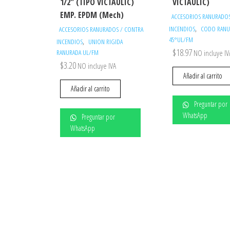
1/2″ (TIPO VICTAULIC)
VICTAULIC)
EMP. EPDM (Mech)
ACCESORIOS RANURADOS
,
INCENDIOS
CODO RAN
ACCESORIOS RANURADOS / CONTRA
45°UL/FM
,
INCENDIOS
UNION RIGIDA
$
18.97
RANURADA UL/FM
NO incluye IV
$
3.20
NO incluye IVA
Añadir al carrito
Añadir al carrito
Preguntar por
WhatsApp
Preguntar por
WhatsApp