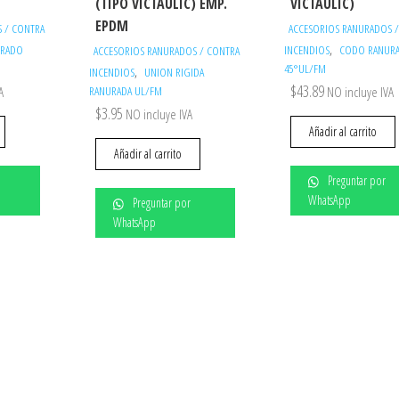
(TIPO VICTAULIC) EMP.
VICTAULIC)
EPDM
 / CONTRA
ACCESORIOS RANURADOS 
,
URADO
INCENDIOS
CODO RANUR
ACCESORIOS RANURADOS / CONTRA
45°UL/FM
,
INCENDIOS
UNION RIGIDA
$
43.89
A
RANURADA UL/FM
NO incluye IVA
$
3.95
NO incluye IVA
Añadir al carrito
Añadir al carrito
Preguntar por
WhatsApp
Preguntar por
WhatsApp