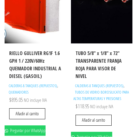
RIELLO GULLIVER RG1F 1.6
TUBO 5/8″ x 1/8″ x 72″
GPH 1 / 220V/60Hz
TRANSPARENTE FRANJA
QUEMADOR INDUSTRIAL A
ROJA PARA VISOR DE
DIESEL (GASOIL)
NIVEL
,
,
CALDERAS & TANQUES (REPUESTOS)
CALDERAS & TANQUES (REPUESTOS)
QUEMADORES
TUBOS DE VIDRIO BOROSILICATO PARA
ALTAS TEMPERATURAS Y PRESIONES
$
895.05
NO incluye IVA
$
118.95
NO incluye IVA
Añadir al carrito
Añadir al carrito
Preguntar por WhatsApp
Preguntar por WhatsApp