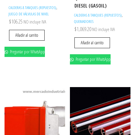
DIESEL (GASOIL)
,
CALDERAS & TANQUES (REPUESTOS)
JUEGO DE VÁLVULAS DE NIVEL
,
CALDERAS & TANQUES (REPUESTOS)
$
106.25
NO incluye IVA
QUEMADORES
$
1,069.20
NO incluye IVA
Añadir al carrito
Añadir al carrito
Preguntar por WhatsApp
Preguntar por WhatsApp