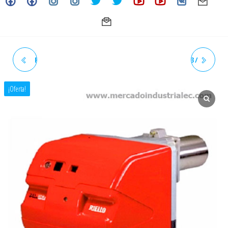
RIELLO RL44 TL 13GPH / 1 /
RIELLO RL70 TL 22.4GPH / 3 /
220V/60HZ QUEMADOR
220V/60HZ QUEMADOR
¡Oferta!
INDUSTRIAL A DIESEL
INDUSTRIAL A DIESEL
(GASOIL)
(GASOIL)