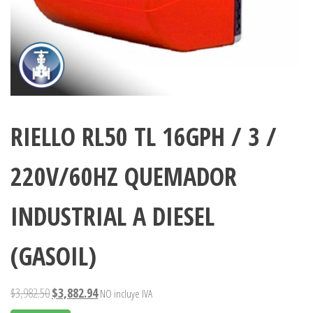
RIELLO RL50 TL 16GPH / 3 /
220V/60HZ QUEMADOR
INDUSTRIAL A DIESEL
(GASOIL)
El
El
$
3,982.50
$
3,882.94
NO incluye IVA
precio
precio