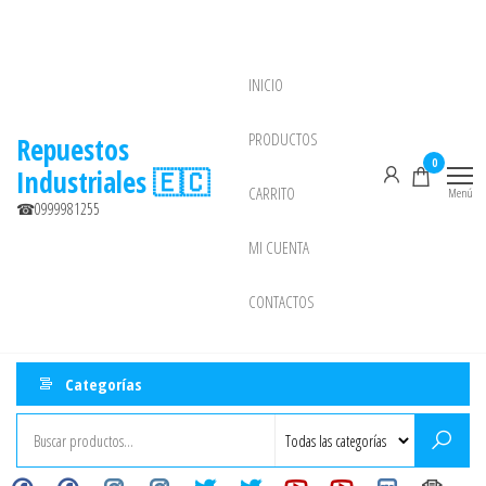
Saltar
al
contenido
INICIO
NEW
PRODUCTOS
Repuestos
0
Industriales 🇪🇨
CARRITO
Menú
☎0999981255
MI CUENTA
CONTACTOS
Categorías