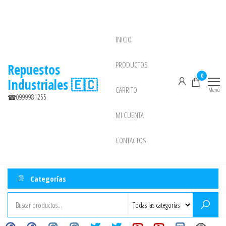
Saltar
al
contenido
INICIO
NEW
PRODUCTOS
Repuestos
0
Industriales 🇪🇨
CARRITO
Menú
☎0999981255
MI CUENTA
CONTACTOS
Categorías