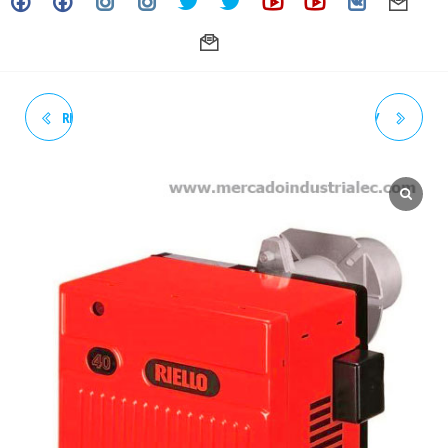
RIELLO 40F5 DB 1 / 220/60HZ
RIELLO RL44 TL 13GPH / 1 /
0.50 A 1.50 GPH QUEMADOR
220V/60HZ QUEMADOR
INDUSTRIAL A DIESEL
INDUSTRIAL A DIESEL
(GASOIL)
(GASOIL)