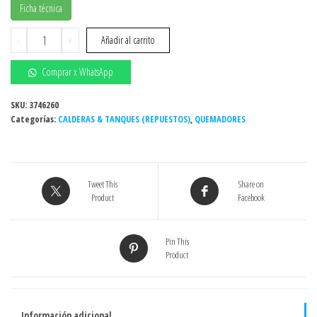
Ficha técnica
RIELLO
-
+
Añadir al carrito
40F10
DB
Comprar x WhatsApp
1
/
SKU:
3746260
Categorías:
220/60Hz
CALDERAS & TANQUES (REPUESTOS)
,
QUEMADORES
2.90
GPH
QUEMADOR
Tweet This
Share on
INDUSTRIAL
Product
Facebook
A
DIESEL
(GASOIL)
Pin This
Product
cantidad
Información adicional