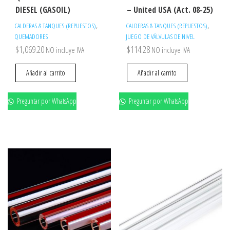
DIESEL (GASOIL)
– United USA (Act. 08-25)
,
,
CALDERAS & TANQUES (REPUESTOS)
CALDERAS & TANQUES (REPUESTOS)
QUEMADORES
JUEGO DE VÁLVULAS DE NIVEL
$
1,069.20
$
114.28
NO incluye IVA
NO incluye IVA
Añadir al carrito
Añadir al carrito
Preguntar por WhatsApp
Preguntar por WhatsApp