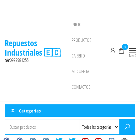
Saltar
al
contenido
INICIO
NEW
PRODUCTOS
Repuestos
0
Industriales 🇪🇨
CARRITO
Menú
☎0999981255
MI CUENTA
CONTACTOS
Categorías