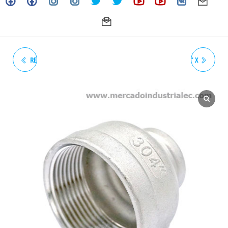
REDUCCIÓN ROSCADA 1/2" X
REDUCCIÓN ROSCADA 3/4" X
3/8" 150# NPT INOXIDABLE -
3/8" 150# NPT INOXIDABLE -
GRADO 304
GRADO 304