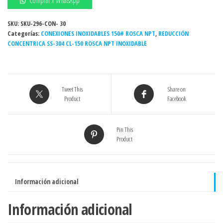
Comprar x WhatsApp
x
1/4"
SKU:
SKU-296-CON- 30
Categorías:
150#
CONEXIONES INOXIDABLES 150# ROSCA NPT
,
REDUCCIÓN
CONCENTRICA SS-304 CL-150 ROSCA NPT INOXIDABLE
NPT
INOXIDABLE
-
Grado
Tweet This
Share on
304
Product
Facebook
cantidad
Pin This
Product
Información adicional
Información adicional