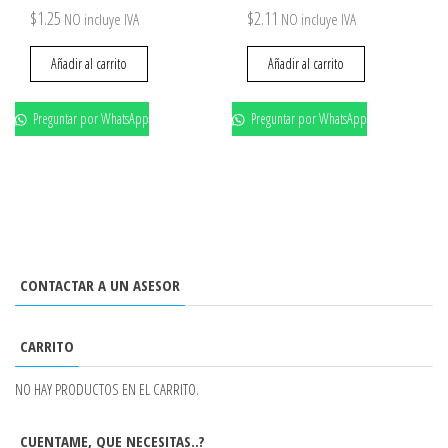
$
1.25
$
2.11
NO incluye IVA
NO incluye IVA
Añadir al carrito
Añadir al carrito
Preguntar por WhatsApp
Preguntar por WhatsApp
CONTACTAR A UN ASESOR
CARRITO
NO HAY PRODUCTOS EN EL CARRITO.
CUENTAME, QUE NECESITAS..?