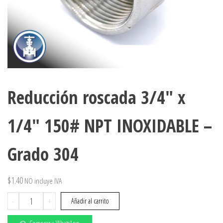
Reducción roscada 3/4″ x
1/4″ 150# NPT INOXIDABLE –
Grado 304
$
1.40
NO incluye IVA
Reducción
-
+
Añadir al carrito
roscada
3/4"