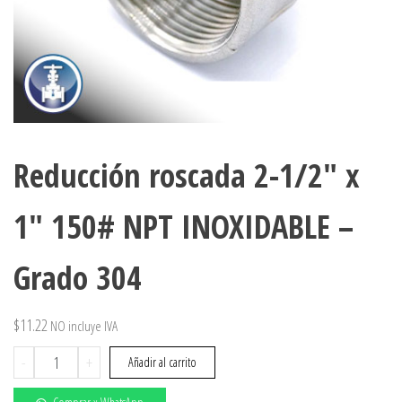
Reducción roscada 2-1/2″ x
1″ 150# NPT INOXIDABLE –
Grado 304
$
11.22
NO incluye IVA
Reducción
-
+
Añadir al carrito
roscada
2-