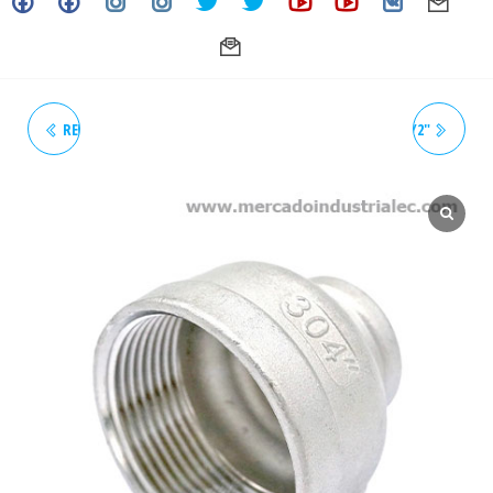
REDUCCIÓN ROSCADA 2" X 1-
REDUCCIÓN ROSCADA 2-1/2"
1/2" 150# NPT INOXIDABLE -
X 2" 150# NPT INOXIDABLE -
GRADO 304
GRADO 304