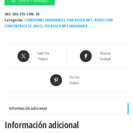
Comprar x WhatsApp
1/2"
x
SKU:
SKU-315-CON- 30
Categorías:
1"
CONEXIONES INOXIDABLES 150# ROSCA NPT
,
REDUCCIÓN
CONCENTRICA SS-304 CL-150 ROSCA NPT INOXIDABLE
150#
NPT
INOXIDABLE
-
Tweet This
Share on
Grado
Product
Facebook
304
cantidad
Pin This
Product
Información adicional
Información adicional