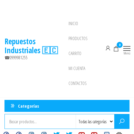
Saltar
al
contenido
INICIO
NEW
PRODUCTOS
Repuestos
0
Industriales 🇪🇨
CARRITO
Menú
☎0999981255
MI CUENTA
CONTACTOS
Categorías