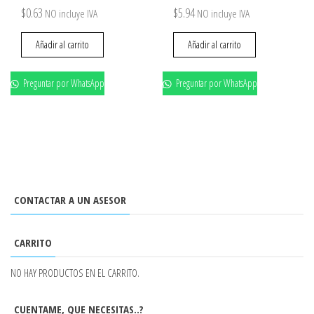
$
0.63
$
5.94
NO incluye IVA
NO incluye IVA
Añadir al carrito
Añadir al carrito
Preguntar por WhatsApp
Preguntar por WhatsApp
CONTACTAR A UN ASESOR
CARRITO
NO HAY PRODUCTOS EN EL CARRITO.
CUENTAME, QUE NECESITAS..?