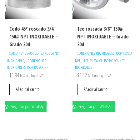
Codo 45° roscado 3/4″
Tee roscada 3/8″ 150#
150# NPT INOXIDABLE –
NPT INOXIDABLE – Grado
Grado 304
304
CODO 45° SS-304 CL-150 ROSCA NPT
CONEXIONES INOXIDABLES 150# ROSCA
,
,
INOXIDABLE
CONEXIONES
NPT
TEE SS-304 CL-150 ROSCA NPT
INOXIDABLES 150# ROSCA NPT
INOXIDABLE
$
1.94
$
1.32
NO incluye IVA
NO incluye IVA
Añadir al carrito
Añadir al carrito
Preguntar por WhatsApp
Preguntar por WhatsApp