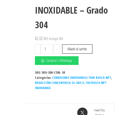
INOXIDABLE – Grado
304
$
2.02
NO incluye IVA
Reducción
-
+
Añadir al carrito
roscada
1"
Comprar x WhatsApp
x
3/8"
SKU:
SKU-300-CON- 30
Categorías:
150#
CONEXIONES INOXIDABLES 150# ROSCA NPT
,
REDUCCIÓN CONCENTRICA SS-304 CL-150 ROSCA NPT
NPT
INOXIDABLE
INOXIDABLE
-
Grado
304
Tweet This