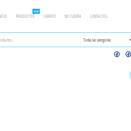
NEW
NICIO
PRODUCTOS
CARRITO
MI CUENTA
CONTACTOS
REDUCCIÓN ROSCADA 1" X
1/2" 150# NPT INOXIDABLE
GRADO 304