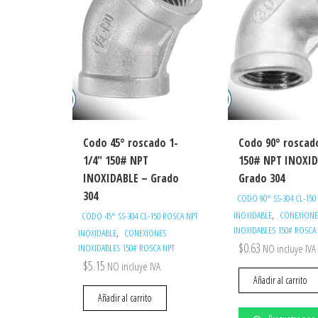
Codo 45° roscado 1-
Codo 90° roscad
1/4″ 150# NPT
150# NPT INOXID
INOXIDABLE – Grado
Grado 304
304
CODO 90° SS-304 CL-150
,
INOXIDABLE
CONEXIONE
CODO 45° SS-304 CL-150 ROSCA NPT
INOXIDABLES 150# ROSCA
,
INOXIDABLE
CONEXIONES
$
0.63
INOXIDABLES 150# ROSCA NPT
NO incluye IVA
$
5.15
NO incluye IVA
Añadir al carrito
Añadir al carrito