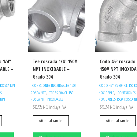
o 1/4″
Tee roscada 1/4″ 150#
Codo 45° roscado 
ABLE –
NPT INOXIDABLE –
150# NPT INOXIDA
Grado 304
Grado 304
 ROSCA NPT
CONEXIONES INOXIDABLES 150#
CODO 45° SS-304 CL-150 R
,
,
S
ROSCA NPT
TEE SS-304 CL-150
INOXIDABLE
CONEXIONES
 NPT
ROSCA NPT INOXIDABLE
INOXIDABLES 150# ROSCA N
$
0.95
$
9.24
NO incluye IVA
NO incluye IVA
Añadir al carrito
Añadir al carrito