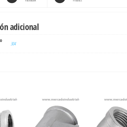
Facebook
Product
ón adicional
ro
304