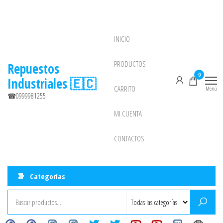
Saltar
al
contenido
INICIO
NEW
PRODUCTOS
Repuestos
0
Industriales 🇪🇨
CARRITO
Menú
☎0999981255
MI CUENTA
CONTACTOS
Categorías