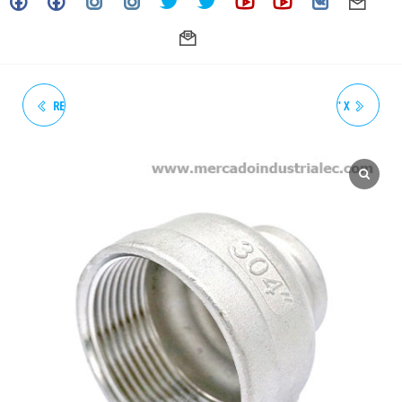
REDUCCIÓN ROSCADA 3/8" X
REDUCCIÓN ROSCADA 1/2" X
1/4" 150# NPT INOXIDABLE -
3/8" 150# NPT INOXIDABLE -
GRADO 304
GRADO 304