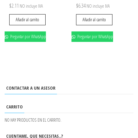
$
2.11
$
6.34
NO incluye IVA
NO incluye IVA
Añadir al carrito
Añadir al carrito
Preguntar por WhatsApp
Preguntar por WhatsApp
CONTACTAR A UN ASESOR
CARRITO
NO HAY PRODUCTOS EN EL CARRITO.
CUENTAME, QUE NECESITAS..?