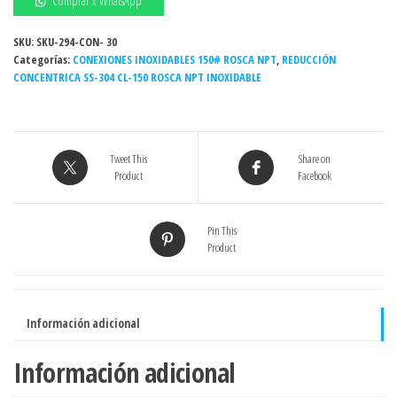
Comprar x WhatsApp
x
1/4"
SKU:
SKU-294-CON- 30
Categorías:
150#
CONEXIONES INOXIDABLES 150# ROSCA NPT
,
REDUCCIÓN
CONCENTRICA SS-304 CL-150 ROSCA NPT INOXIDABLE
NPT
INOXIDABLE
-
Grado
Tweet This
Share on
304
Product
Facebook
cantidad
Pin This
Product
Información adicional
Información adicional