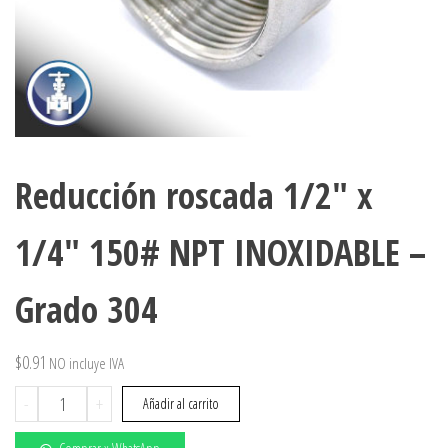
Reducción roscada 1/2″ x
1/4″ 150# NPT INOXIDABLE –
Grado 304
$
0.91
NO incluye IVA
Reducción
-
+
Añadir al carrito
roscada
1/2"