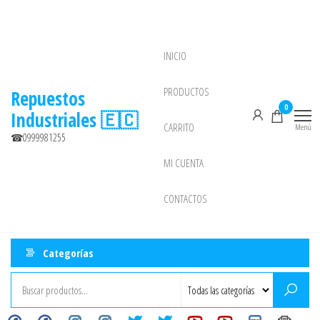
Saltar
al
contenido
INICIO
NEW
PRODUCTOS
Repuestos
0
Industriales 🇪🇨
CARRITO
Menú
☎0999981255
MI CUENTA
CONTACTOS
Categorías