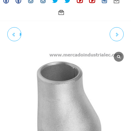
REDUCCIÓN CONCÉNTRICA
REDUCCIÓN EXCÉNTRICA
INOXIDABLE SOLDAR 4" X 2"
INOXIDABLE SOLDAR 1" X
SCH. CÉDULA 40 GRADO 304
3/4" SCH. CÉDULA 40 GRADO
/304L
304 /304L