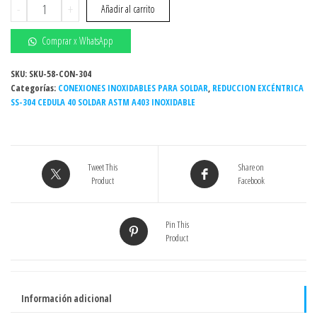
Reducción
-
+
Añadir al carrito
excéntrica
Inoxidable
Comprar x WhatsApp
soldar
3/4"
SKU:
SKU-58-CON-304
Categorías:
x
CONEXIONES INOXIDABLES PARA SOLDAR
,
REDUCCION EXCÉNTRICA
SS-304 CEDULA 40 SOLDAR ASTM A403 INOXIDABLE
1/2"
Sch.
cédula
40
Tweet This
Share on
Grado
Product
Facebook
304
/304L
cantidad
Pin This
Product
Información adicional