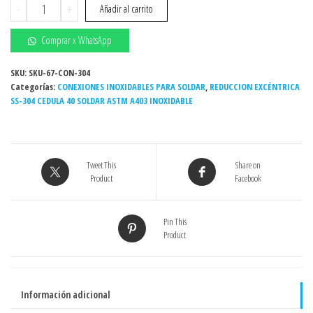
Reducción
-
+
Añadir al carrito
excéntrica
Inoxidable
Comprar x WhatsApp
soldar
2-
SKU:
SKU-67-CON-304
Categorías:
1/2"
CONEXIONES INOXIDABLES PARA SOLDAR
,
REDUCCION EXCÉNTRICA
SS-304 CEDULA 40 SOLDAR ASTM A403 INOXIDABLE
x
1-
1/2"
Sch.
Tweet This
Share on
cédula
Product
Facebook
40
Grado
304
Pin This
Product
/304L
cantidad
Información adicional