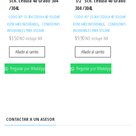
Sch. cédula 40 Grado 304
1/2″ Sch. cédula 40 Grado
/304L
304 /304L
CODO 90° SS-304 CEDULA 40 SOLDAR
CODO 45° SS-304 CEDULA 40 SOLDAR
,
,
ASTM A403 INOXIDABLE
CONEXIONES
ASTM A403 INOXIDABLE
CONEXIONES
INOXIDABLES PARA SOLDAR
INOXIDABLES PARA SOLDAR
$
3.50
$
9.90
NO incluye IVA
NO incluye IVA
Añadir al carrito
Añadir al carrito
Preguntar por WhatsApp
Preguntar por WhatsApp
CONTACTAR A UN ASESOR