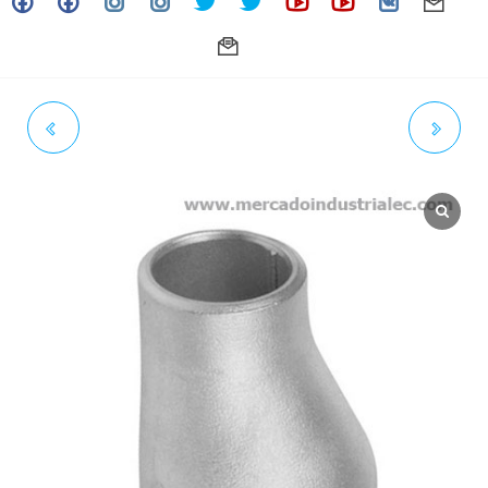
REDUCCIÓN EXCÉNTRICA
REDUCCIÓN EXCÉNTRICA
INOXIDABLE SOLDAR 2-1/2" X
INOXIDABLE SOLDAR 2-1/2" X
2" SCH. CÉDULA 40 GRADO 304
1" SCH. CÉDULA 40 GRADO 304
/304L
/304L