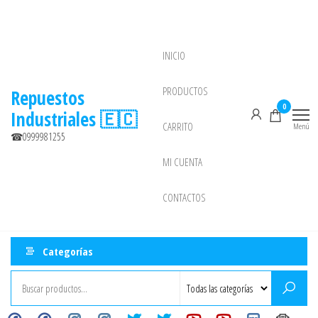
Saltar
al
contenido
INICIO
NEW
PRODUCTOS
Repuestos
0
Industriales 🇪🇨
CARRITO
Menú
☎0999981255
MI CUENTA
CONTACTOS
Categorías