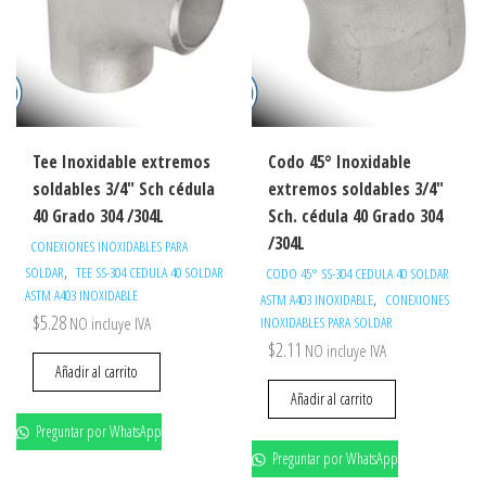
Tee Inoxidable extremos
Codo 45° Inoxidable
soldables 3/4″ Sch cédula
extremos soldables 3/4″
40 Grado 304 /304L
Sch. cédula 40 Grado 304
/304L
CONEXIONES INOXIDABLES PARA
,
SOLDAR
TEE SS-304 CEDULA 40 SOLDAR
CODO 45° SS-304 CEDULA 40 SOLDAR
ASTM A403 INOXIDABLE
,
ASTM A403 INOXIDABLE
CONEXIONES
$
5.28
NO incluye IVA
INOXIDABLES PARA SOLDAR
$
2.11
NO incluye IVA
Añadir al carrito
Añadir al carrito
Preguntar por WhatsApp
Preguntar por WhatsApp