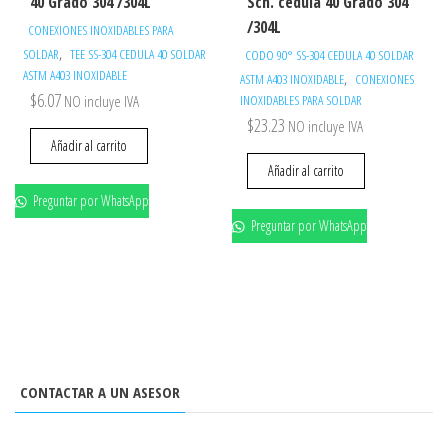
40 Grado 304 /304L
Sch. cédula 40 Grado 304
/304L
CONEXIONES INOXIDABLES PARA
,
SOLDAR
TEE SS-304 CEDULA 40 SOLDAR
CODO 90° SS-304 CEDULA 40 SOLDAR
ASTM A403 INOXIDABLE
,
ASTM A403 INOXIDABLE
CONEXIONES
$
6.07
NO incluye IVA
INOXIDABLES PARA SOLDAR
$
23.23
NO incluye IVA
Añadir al carrito
Añadir al carrito
Preguntar por WhatsApp
Preguntar por WhatsApp
CONTACTAR A UN ASESOR