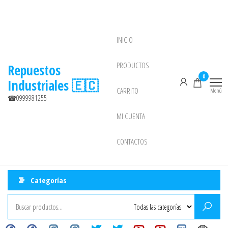
Saltar
al
contenido
INICIO
NEW
PRODUCTOS
Repuestos
0
Industriales 🇪🇨
CARRITO
Menú
☎0999981255
MI CUENTA
CONTACTOS
Categorías