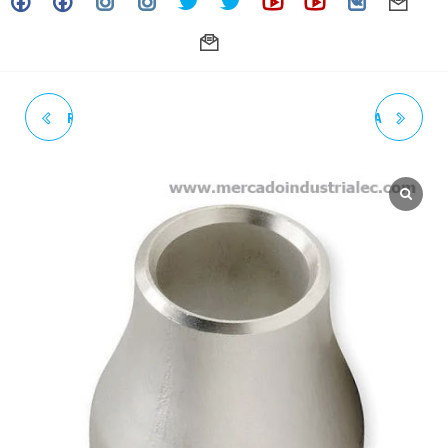
REDUCCIÓN CONCÉNTRICA
REDUCCIÓN CONCÉNTRICA
INOXIDABLE SOLDAR 2-1/2" X
INOXIDABLE SOLDAR 3" X 2-
1-1/2" SCH. CÉDULA 40 GRADO
1/2" SCH. CÉDULA 40 GRADO
304 /304L
304 /304L