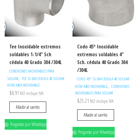
Tee Inoxidable extremos
Codo 45° Inoxidable
soldables 1-1/4″ Sch
extremos soldables 4″
cédula 40 Grado 304 /304L
Sch. cédula 40 Grado 304
/304L
CONEXIONES INOXIDABLES PARA
,
SOLDAR
TEE SS-304 CEDULA 40 SOLDAR
CODO 45° SS-304 CEDULA 40 SOLDAR
ASTM A403 INOXIDABLE
,
ASTM A403 INOXIDABLE
CONEXIONES
$
8.91
NO incluye IVA
INOXIDABLES PARA SOLDAR
$
25.21
NO incluye IVA
Añadir al carrito
Añadir al carrito
Preguntar por WhatsApp
Preguntar por WhatsApp