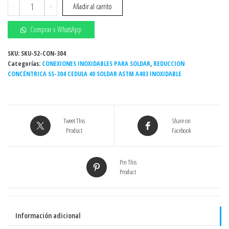
Reducción
-
+
Añadir al carrito
concéntrica
Inoxidable
Comprar x WhatsApp
soldar
2-
SKU:
SKU-52-CON-304
Categorías:
1/2"
CONEXIONES INOXIDABLES PARA SOLDAR
,
REDUCCION
CONCÉNTRICA SS-304 CEDULA 40 SOLDAR ASTM A403 INOXIDABLE
x
1"
Sch.
cédula
Tweet This
Share on
40
Product
Facebook
Grado
304
/304L
Pin This
Product
cantidad
Información adicional