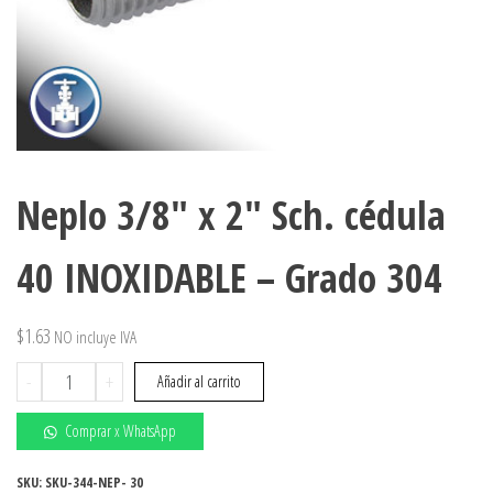
Neplo 3/8″ x 2″ Sch. cédula
40 INOXIDABLE – Grado 304
$
1.63
NO incluye IVA
Neplo
-
+
Añadir al carrito
3/8"
x
Comprar x WhatsApp
2"
Sch.
SKU:
SKU-344-NEP- 30