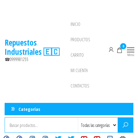
Saltar
al
contenido
INICIO
NEW
PRODUCTOS
Repuestos
0
Industriales 🇪🇨
CARRITO
Menú
☎0999981255
MI CUENTA
CONTACTOS
Categorías