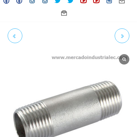
NEPLO 3/8" X 1-1/2" SCH.
NEPLO 3/8" X 2-1/2" SCH.
CÉDULA 40 INOXIDABLE -
CÉDULA 40 INOXIDABLE -
GRADO 304
GRADO 304