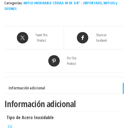
Categorías:
cédula
NEPLO INOXIDABLE CÉDULA 40 DE 3/8" - IMPORTADO
,
NEPLOS y
SIFONES
40
INOXIDABLE
-
Grado
Tweet This
Share on
304
Product
Facebook
cantidad
Pin This
Product
Información adicional
Información adicional
Tipo de Acero Inoxidable
304