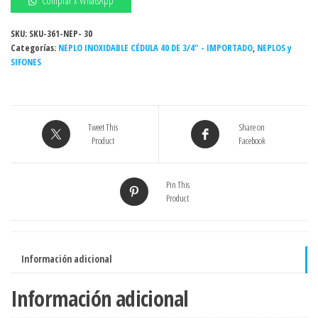
Comprar x WhatsApp
2-
1/2"
SKU:
SKU-361-NEP- 30
Categorías:
Sch.
NEPLO INOXIDABLE CÉDULA 40 DE 3/4" - IMPORTADO
,
NEPLOS y
SIFONES
cédula
40
INOXIDABLE
-
Tweet This
Share on
Grado
Product
Facebook
304
cantidad
Pin This
Product
Información adicional
Información adicional