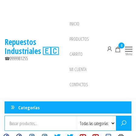
Saltar
al
contenido
INICIO
NEW
PRODUCTOS
Repuestos
0
Industriales 🇪🇨
CARRITO
Menú
☎0999981255
MI CUENTA
CONTACTOS
Categorías