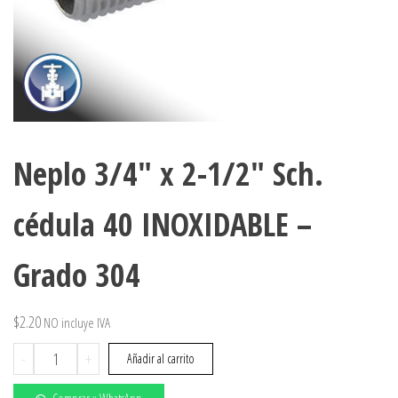
Neplo 3/4″ x 2-1/2″ Sch.
cédula 40 INOXIDABLE –
Grado 304
$
2.20
NO incluye IVA
Neplo
-
+
Añadir al carrito
3/4"
x