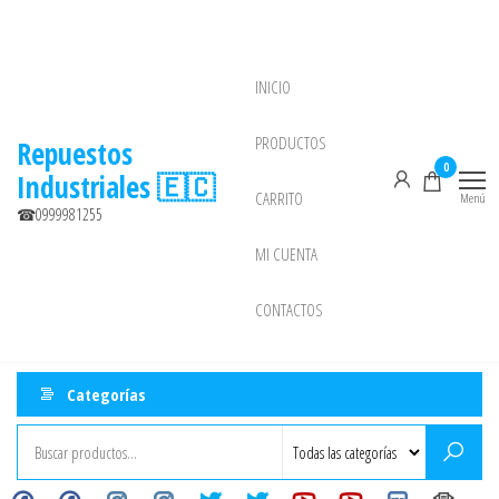
Saltar
al
contenido
INICIO
NEW
PRODUCTOS
Repuestos
0
Industriales 🇪🇨
CARRITO
Menú
☎0999981255
MI CUENTA
CONTACTOS
Categorías