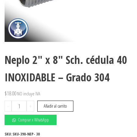
Neplo 2″ x 8″ Sch. cédula 40
INOXIDABLE – Grado 304
$
18.00
NO incluye IVA
Neplo
-
+
Añadir al carrito
2"
x
Comprar x WhatsApp
8"
Sch.
SKU:
SKU-390-NEP- 30