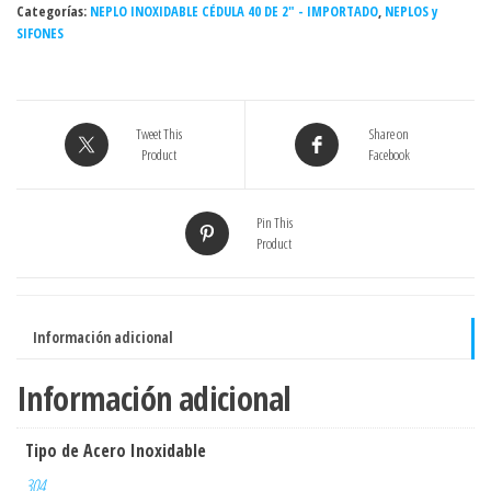
Categorías:
cédula
NEPLO INOXIDABLE CÉDULA 40 DE 2" - IMPORTADO
,
NEPLOS y
SIFONES
40
INOXIDABLE
-
Grado
Tweet This
Share on
304
Product
Facebook
cantidad
Pin This
Product
Información adicional
Información adicional
Tipo de Acero Inoxidable
304