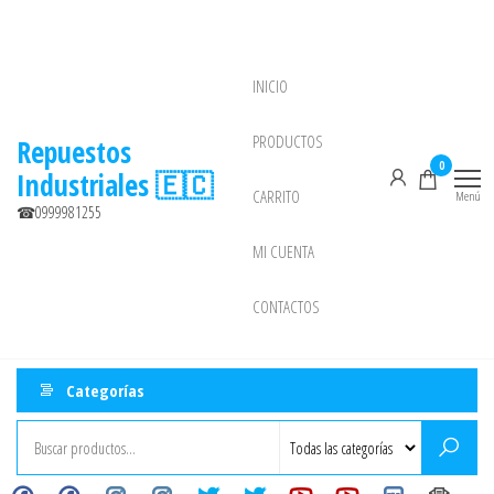
Saltar
al
contenido
INICIO
NEW
PRODUCTOS
Repuestos
0
Industriales 🇪🇨
CARRITO
Menú
☎0999981255
MI CUENTA
CONTACTOS
Categorías