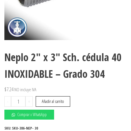
Neplo 2″ x 3″ Sch. cédula 40
INOXIDABLE – Grado 304
$
7.24
NO incluye IVA
Neplo
-
+
Añadir al carrito
2"
x
Comprar x WhatsApp
3"
Sch.
SKU:
SKU-386-NEP- 30