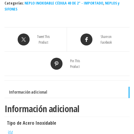
Categorías:
cédula
NEPLO INOXIDABLE CÉDULA 40 DE 2" - IMPORTADO
,
NEPLOS y
SIFONES
40
INOXIDABLE
-
Grado
Tweet This
Share on
304
Product
Facebook
cantidad
Pin This
Product
Información adicional
Información adicional
Tipo de Acero Inoxidable
304