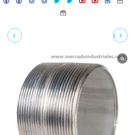
NEPLO 3/8" X 12"(30 CM)
NEPLO 1/2" X 1-1/2" (4 CM)
CEDULA 40 GALVANIZADO A53
CEDULA 40 GALVANIZADO A53
CON COSTURA
CON COSTURA