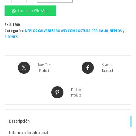
1/2"
x
Comprar x WhatsApp
CORRIDO
CEDULA
SKU:
1200
Categorías:
40
NEPLOS GALVANIZADO A53 CON COSTURA CEDULA 40
,
NEPLOS y
SIFONES
GALVANIZADO
A53
CON
COSTURA
Tweet This
Share on
cantidad
Product
Facebook
Pin This
Product
Descripción
Información adicional