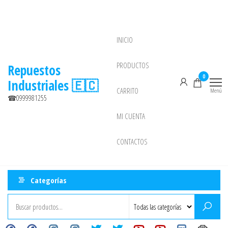
Saltar
al
contenido
INICIO
NEW
PRODUCTOS
Repuestos
0
Industriales 🇪🇨
CARRITO
Menú
☎0999981255
MI CUENTA
CONTACTOS
Categorías