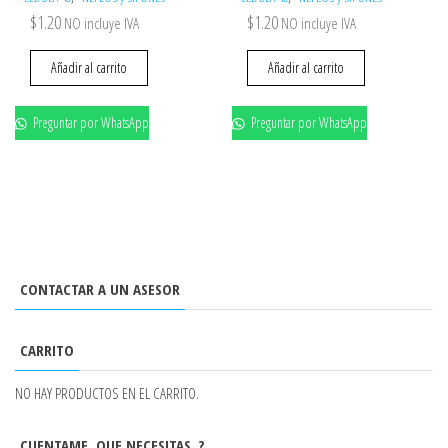
$
1.20
$
1.20
NO incluye IVA
NO incluye IVA
Añadir al carrito
Añadir al carrito
Preguntar por WhatsApp
Preguntar por WhatsApp
CONTACTAR A UN ASESOR
CARRITO
NO HAY PRODUCTOS EN EL CARRITO.
CUENTAME, QUE NECESITAS..?