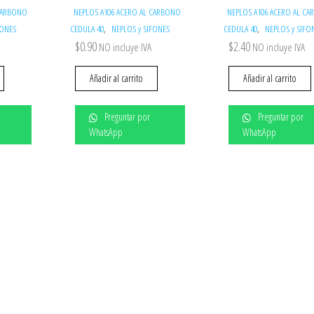
 CARBONO
NEPLOS A106 ACERO AL CARBONO
NEPLOS A106 ACERO AL C
,
,
FONES
CEDULA 40
NEPLOS y SIFONES
CEDULA 40
NEPLOS y SIFO
$
0.90
$
2.40
NO incluye IVA
NO incluye IVA
Añadir al carrito
Añadir al carrito
Preguntar por
Preguntar por
WhatsApp
WhatsApp