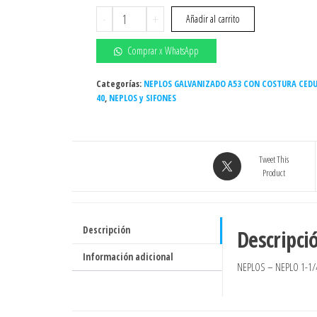
NEPLO
-
+
Añadir al carrito
1-
1/4"
Comprar x WhatsApp
x
40
Categorías:
NEPLOS GALVANIZADO A53 CON COSTURA CED
40
,
NEPLOS y SIFONES
CM
CEDULA
40
GALVANIZADO
Tweet This
A53
Product
CON
COSTURA
cantidad
Descripción
Descripci
Información adicional
NEPLOS – NEPLO 1-1/