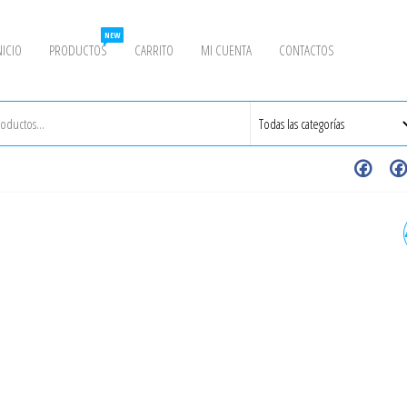
NEW
NICIO
PRODUCTOS
CARRITO
MI CUENTA
CONTACTOS
NEPLO 1" X 35 CM CEDULA 
GALVANIZADO A53 CON
COSTURA