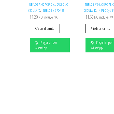
NEPLOS A106 ACERO AL CARBONO
NEPLOS A106 ACERO AL
,
,
CEDULA 40
NEPLOS y SIFONES
CEDULA 40
NEPLOS y SI
$
1.20
$
1.60
NO incluye IVA
NO incluye IVA
Añadir al carrito
Añadir al carrito
Preguntar por
Preguntar por
WhatsApp
WhatsApp