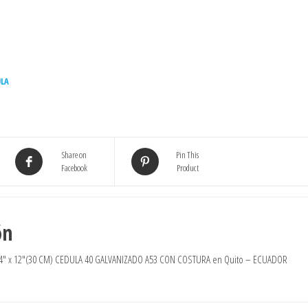
ULA
Share on
Pin This
Facebook
Product
ón
4″ x 12″(30 CM) CEDULA 40 GALVANIZADO A53 CON COSTURA en Quito – ECUADOR