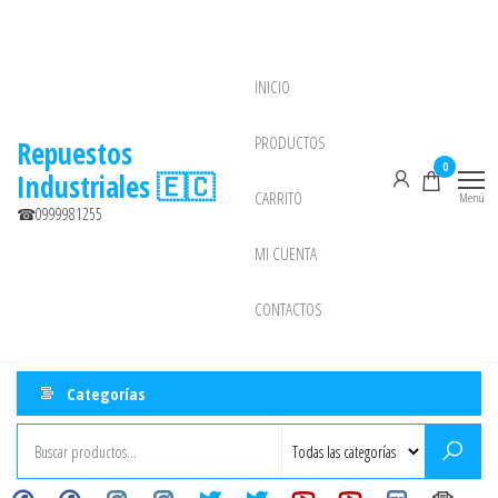
Saltar
al
contenido
INICIO
NEW
PRODUCTOS
Repuestos
0
Industriales 🇪🇨
CARRITO
Menú
☎0999981255
MI CUENTA
CONTACTOS
Categorías