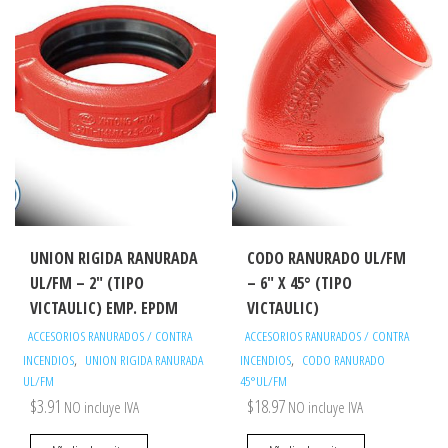
UNION RIGIDA RANURADA
CODO RANURADO UL/FM
UL/FM – 2″ (TIPO
– 6″ X 45° (TIPO
VICTAULIC) EMP. EPDM
VICTAULIC)
ACCESORIOS RANURADOS / CONTRA
ACCESORIOS RANURADOS / CONTRA
,
,
INCENDIOS
UNION RIGIDA RANURADA
INCENDIOS
CODO RANURADO
UL/FM
45°UL/FM
$
3.91
$
18.97
NO incluye IVA
NO incluye IVA