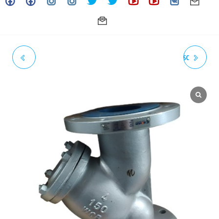
FILTRO Y 2" ANSI 150
FILTRO Y HIERRO 1/2" ROSC
BRIDADO RF ASTM A216 WCB
NPT P.VAPOR 250# MCDANIEL
P.VAPOR