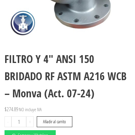
FILTRO Y 4″ ANSI 150
BRIDADO RF ASTM A216 WCB
– Monva (Act. 07-24)
$
274.89
NO incluye IVA
FILTRO
-
+
Añadir al carrito
Y
4"