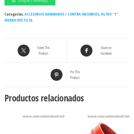
Comprar x WhatsApp
ANSI
150
Categorías:
ACCESORIOS RANURADOS / CONTRA INCENDIOS
,
FILTRO "Y"
HIERRO DÚCTIL UL
BRIDADO
RF
ASTM
A216
Tweet This
Share on
WCB
Product
Facebook
-
Monva
(Act.
Pin This
Product
07-
24)
cantidad
Productos relacionados