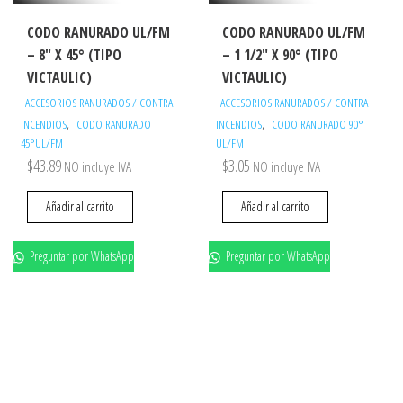
CODO RANURADO UL/FM
CODO RANURADO UL/FM
– 8″ X 45° (TIPO
– 1 1/2″ X 90° (TIPO
VICTAULIC)
VICTAULIC)
ACCESORIOS RANURADOS / CONTRA
ACCESORIOS RANURADOS / CONTRA
,
,
INCENDIOS
CODO RANURADO
INCENDIOS
CODO RANURADO 90°
45°UL/FM
UL/FM
$
43.89
$
3.05
NO incluye IVA
NO incluye IVA
Añadir al carrito
Añadir al carrito
Preguntar por WhatsApp
Preguntar por WhatsApp