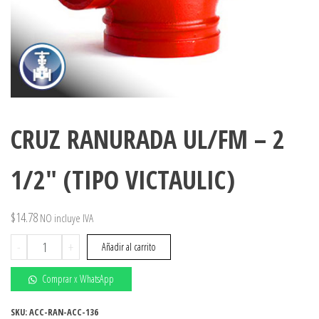
CRUZ RANURADA UL/FM – 2
1/2″ (TIPO VICTAULIC)
$
14.78
NO incluye IVA
CRUZ
-
+
Añadir al carrito
RANURADA
UL/FM
Comprar x WhatsApp
-
2
SKU:
ACC-RAN-ACC-136