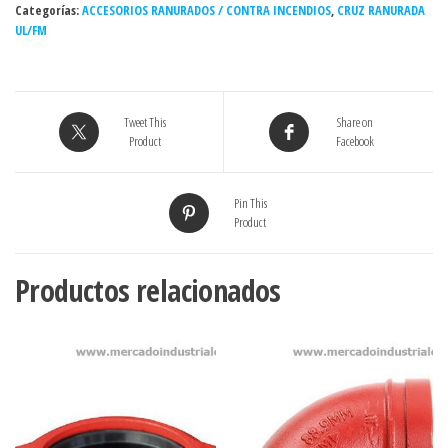
Categorías:
1/2"
ACCESORIOS RANURADOS / CONTRA INCENDIOS
,
CRUZ RANURADA
UL/FM
(TIPO
VICTAULIC)
cantidad
Tweet This
Share on
Product
Facebook
Pin This
Product
Productos relacionados