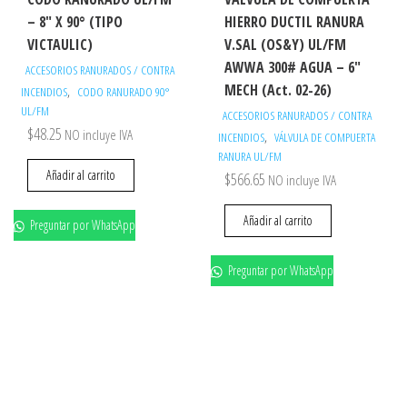
– 8″ X 90° (TIPO
HIERRO DUCTIL RANURA
VICTAULIC)
V.SAL (OS&Y) UL/FM
AWWA 300# AGUA – 6″
ACCESORIOS RANURADOS / CONTRA
MECH (Act. 02-26)
,
INCENDIOS
CODO RANURADO 90°
UL/FM
ACCESORIOS RANURADOS / CONTRA
$
48.25
NO incluye IVA
,
INCENDIOS
VÁLVULA DE COMPUERTA
RANURA UL/FM
Añadir al carrito
$
566.65
NO incluye IVA
Añadir al carrito
Preguntar por WhatsApp
Preguntar por WhatsApp