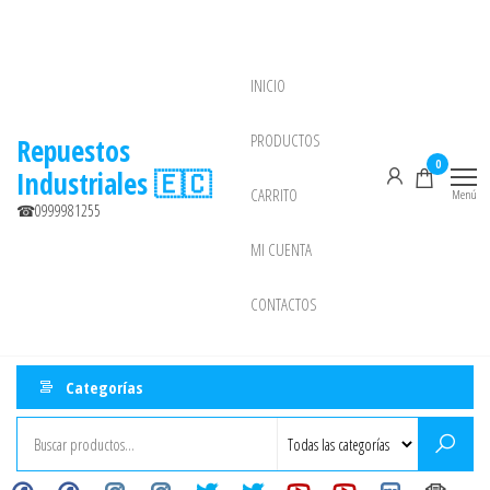
Saltar
al
contenido
INICIO
NEW
PRODUCTOS
Repuestos
0
Industriales 🇪🇨
CARRITO
Menú
☎0999981255
MI CUENTA
CONTACTOS
Categorías