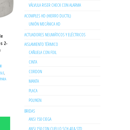
VÁLVULA RISER CHECK CON ALARMA
ACOMPLES HD (HIERRO DUCTIL)
UNIÓN MECÁNICA HD
ACTUADORES NEUMÁTICOS Y ELÉCTRICOS
le
s 2-
AISLAMIENTO TÉRMICO
0
CAÑUELA CON FOIL
CINTA
40
CORDON
,
BLE
PARA
MANTA
PLACA
POLYKEN
BRIDAS
ANSI 150 CIEGA
ANSI 150 CON CUELLO SCH 40 & STD