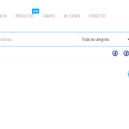
NEW
NICIO
PRODUCTOS
CARRITO
MI CUENTA
CONTACTOS
CRUZ INOXIDABLE SOLDAR
1/4" SCH. CÉDULA 40 GRA
304 /304L