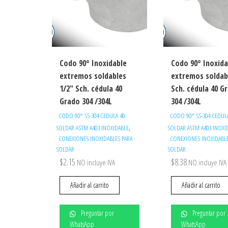
Codo 90° Inoxidable
Codo 90° Inoxida
extremos soldables
extremos soldab
1/2″ Sch. cédula 40
Sch. cédula 40 G
Grado 304 /304L
304 /304L
CODO 90° SS-304 CEDULA 40
CODO 90° SS-304 CEDUL
,
SOLDAR ASTM A403 INOXIDABLE
SOLDAR ASTM A403 INOXI
CONEXIONES INOXIDABLES PARA
CONEXIONES INOXIDABLE
SOLDAR
SOLDAR
$
2.15
$
8.38
NO incluye IVA
NO incluye IVA
Añadir al carrito
Añadir al carrito
Preguntar por
Preguntar por
WhatsApp
WhatsApp