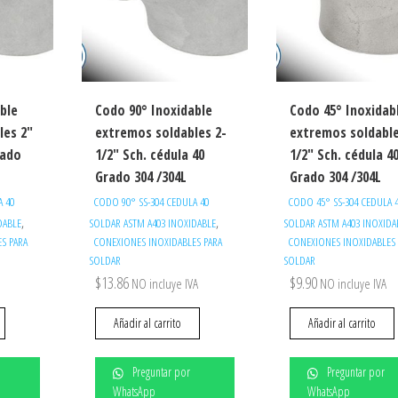
ble
Codo 90° Inoxidable
Codo 45° Inoxidab
les 2″
extremos soldables 2-
extremos soldable
rado
1/2″ Sch. cédula 40
1/2″ Sch. cédula 4
Grado 304 /304L
Grado 304 /304L
A 40
CODO 90° SS-304 CEDULA 40
CODO 45° SS-304 CEDULA 
,
,
DABLE
SOLDAR ASTM A403 INOXIDABLE
SOLDAR ASTM A403 INOXIDA
S PARA
CONEXIONES INOXIDABLES PARA
CONEXIONES INOXIDABLES 
SOLDAR
SOLDAR
$
13.86
$
9.90
NO incluye IVA
NO incluye IVA
Añadir al carrito
Añadir al carrito
Preguntar por
Preguntar por
WhatsApp
WhatsApp