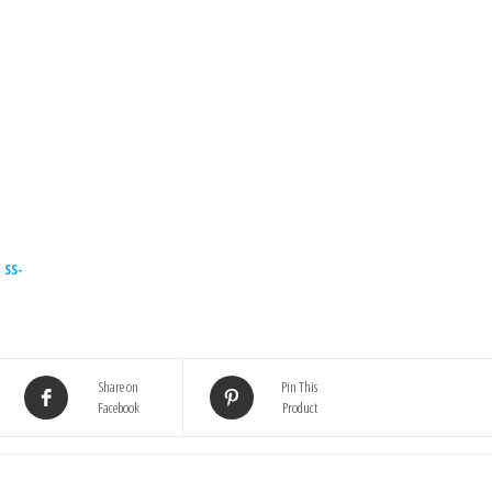
 SS-
Share on
Pin This
Facebook
Product