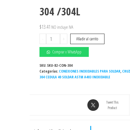
304 /304L
$
13.41
NO incluye IVA
Cruz
-
+
Añadir al carrito
Inoxidable
soldar
Comprar x WhatsApp
1"
Sch.
SKU:
SKU-82-CON-304
Categorías:
cédula
CONEXIONES INOXIDABLES PARA SOLDAR
,
CRUZ
304 CEDULA 40 SOLDAR ASTM A403 INOXIDABLE
40
Grado
304
/304L
Tweet This
cantidad
Product