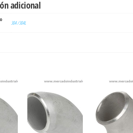
ón adicional
ro
304 /304L