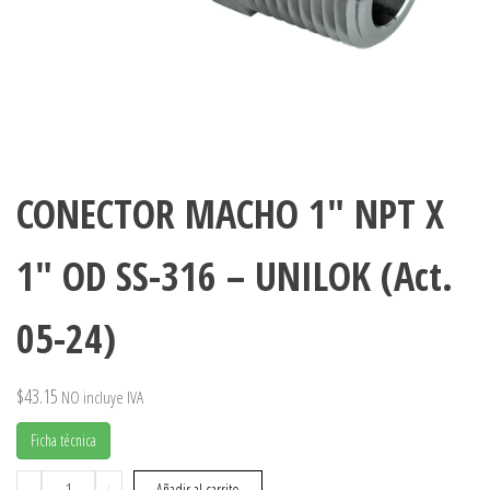
CONECTOR MACHO 1″ NPT X
1″ OD SS-316 – UNILOK (Act.
05-24)
$
43.15
NO incluye IVA
Ficha técnica
CONECTOR
-
+
Añadir al carrito