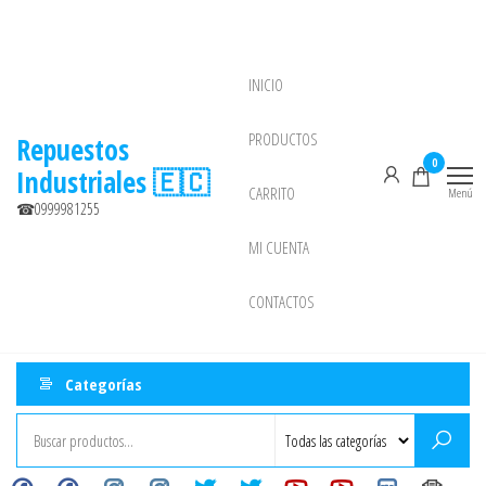
Saltar
al
contenido
INICIO
NEW
PRODUCTOS
Repuestos
0
Industriales 🇪🇨
CARRITO
Menú
☎0999981255
MI CUENTA
CONTACTOS
Categorías