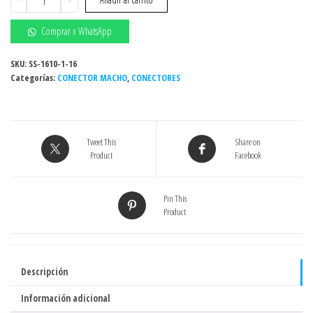
MACHO
1"
Comprar x WhatsApp
NPT
X
SKU:
SS-1610-1-16
Categorías:
1"
CONECTOR MACHO
,
CONECTORES
OD
SS-
316
Tweet This
Share on
-
Product
Facebook
UNILOK
(Act.
05-
Pin This
Product
24)
cantidad
Descripción
Información adicional