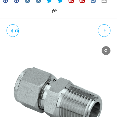
CONECTOR MACHO 1" NPT X
NEPLO HEXAGONAL 1/8"
3/4" OD