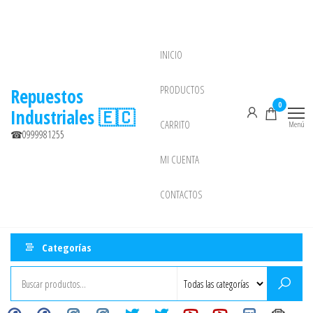
Saltar
al
contenido
INICIO
NEW
PRODUCTOS
Repuestos
0
Industriales 🇪🇨
CARRITO
Menú
☎0999981255
MI CUENTA
CONTACTOS
Categorías