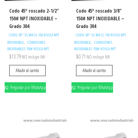
Codo 45° roscado 2-1/2″
Codo 45° roscado 3/8″
150# NPT INOXIDABLE –
150# NPT INOXIDABLE –
Grado 304
Grado 304
CODO 45° SS-304 CL-150 ROSCA NPT
CODO 45° SS-304 CL-150 ROSCA NPT
,
,
INOXIDABLE
CONEXIONES
INOXIDABLE
CONEXIONES
INOXIDABLES 150# ROSCA NPT
INOXIDABLES 150# ROSCA NPT
$
13.79
$
0.71
NO incluye IVA
NO incluye IVA
Añadir al carrito
Añadir al carrito
Preguntar por WhatsApp
Preguntar por WhatsApp