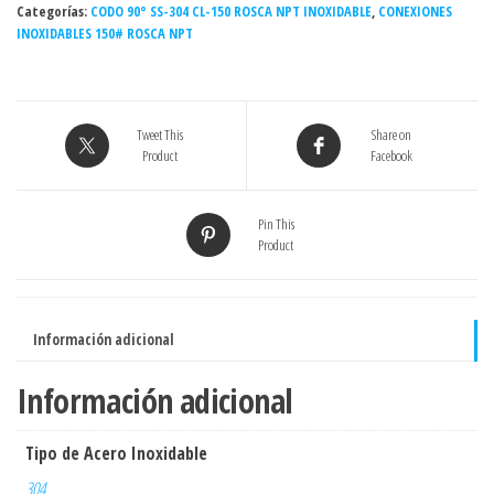
Categorías:
NPT
CODO 90° SS-304 CL-150 ROSCA NPT INOXIDABLE
,
CONEXIONES
INOXIDABLES 150# ROSCA NPT
INOXIDABLE
-
Grado
304
Tweet This
Share on
cantidad
Product
Facebook
Pin This
Product
Información adicional
Información adicional
Tipo de Acero Inoxidable
304