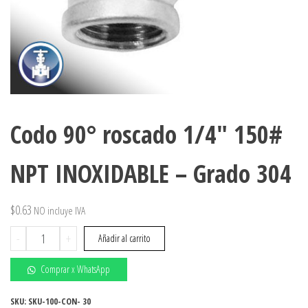
Codo 90° roscado 1/4″ 150#
NPT INOXIDABLE – Grado 304
$
0.63
NO incluye IVA
Codo
-
+
Añadir al carrito
90°
roscado
Comprar x WhatsApp
1/4"
150#
SKU:
SKU-100-CON- 30