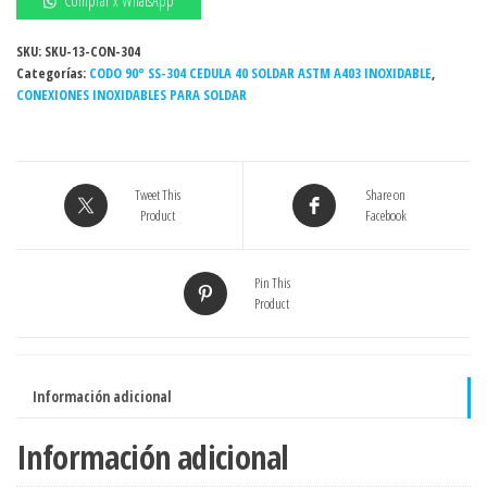
Comprar x WhatsApp
extremos
soldables
SKU:
SKU-13-CON-304
Categorías:
3/4"
CODO 90° SS-304 CEDULA 40 SOLDAR ASTM A403 INOXIDABLE
,
CONEXIONES INOXIDABLES PARA SOLDAR
Sch.
cédula
40
Grado
Tweet This
Share on
304
Product
Facebook
/304L
cantidad
Pin This
Product
Información adicional
Información adicional