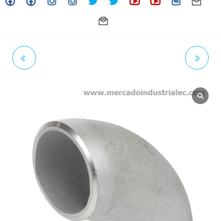
CODO 90° INOXIDABLE
CODO 90° INOXIDABLE
EXTREMOS SOLDABLES 1/2"
EXTREMOS SOLDABLES 1"
SCH. CÉDULA 40 GRADO 304
SCH. CÉDULA 40 GRADO 304
/304L
/304L