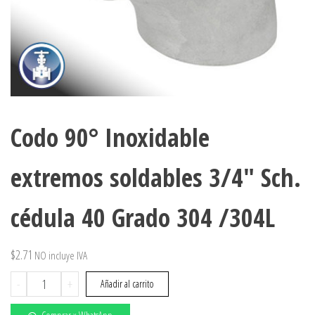
Codo 90° Inoxidable
extremos soldables 3/4″ Sch.
cédula 40 Grado 304 /304L
$
2.71
NO incluye IVA
Codo
-
+
Añadir al carrito
90°
Inoxidable