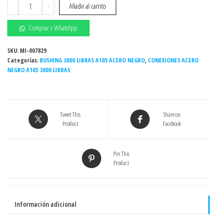
Bushing
-
+
Añadir al carrito
hexagonal
roscado
Comprar x WhatsApp
1″
x
SKU:
MI-007829
Categorías:
3/4″
BUSHING 3000 LIBRAS A105 ACERO NEGRO
,
CONEXIONES ACERO
NEGRO A105 3000 LIBRAS
3000#
NPT
ACERO
NEGRO
Tweet This
Share on
–
Product
Facebook
Grado
A105
(Act.
Pin This
Product
05-
25)
cantidad
Información adicional