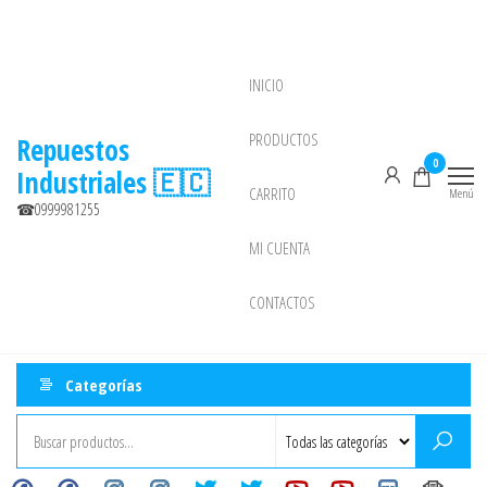
Saltar
al
contenido
INICIO
NEW
PRODUCTOS
Repuestos
0
Industriales 🇪🇨
CARRITO
Menú
☎0999981255
MI CUENTA
CONTACTOS
Categorías