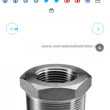
VALVULA COMPUERTA 50MM
VALVULA COMPUERTA
PN16 EXTREMOS LISOS HD
(4")110MM PN16 EXTREMOS
AZUL - FABRICACION
LISOS HD AZUL - APOLO
NACIONAL
COLOMBIA