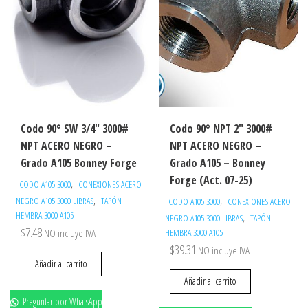
Codo 90° SW 3/4″ 3000#
Codo 90° NPT 2″ 3000#
NPT ACERO NEGRO –
NPT ACERO NEGRO –
Grado A105 Bonney Forge
Grado A105 – Bonney
Forge (Act. 07-25)
,
CODO A105 3000
CONEXIONES ACERO
,
,
NEGRO A105 3000 LIBRAS
TAPÓN
CODO A105 3000
CONEXIONES ACERO
HEMBRA 3000 A105
,
NEGRO A105 3000 LIBRAS
TAPÓN
$
7.48
NO incluye IVA
HEMBRA 3000 A105
$
39.31
NO incluye IVA
Añadir al carrito
Añadir al carrito
Preguntar por WhatsApp