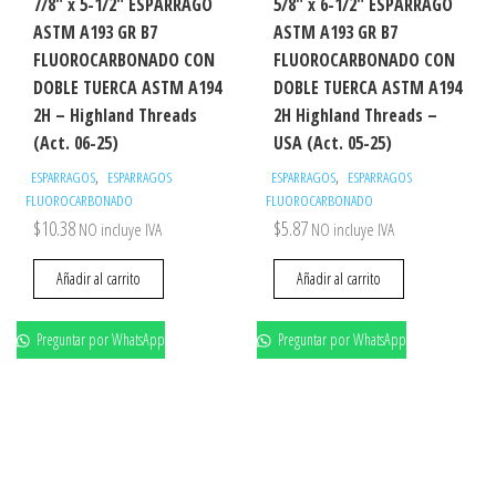
7/8″ x 5-1/2″ ESPARRAGO
5/8″ x 6-1/2″ ESPARRAGO
ASTM A193 GR B7
ASTM A193 GR B7
FLUOROCARBONADO CON
FLUOROCARBONADO CON
DOBLE TUERCA ASTM A194
DOBLE TUERCA ASTM A194
2H – Highland Threads
2H Highland Threads –
(Act. 06-25)
USA (Act. 05-25)
,
,
ESPARRAGOS
ESPARRAGOS
ESPARRAGOS
ESPARRAGOS
FLUOROCARBONADO
FLUOROCARBONADO
$
10.38
$
5.87
NO incluye IVA
NO incluye IVA
Añadir al carrito
Añadir al carrito
Preguntar por WhatsApp
Preguntar por WhatsApp