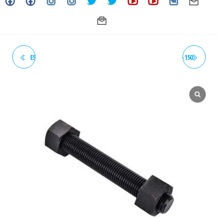
ESPIROMETALICO 24" CLASE
NEPLO HEXAGONAL HN CL-150
300 SS-304 ASME B16.20 CGI
DE 2-1/2" UL/FM THAILANDIA
FLEXITALLIC (ACT. 10-25)
(ACT. 11-25) (COPIA)