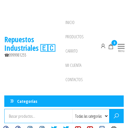
Saltar
al
contenido
INICIO
NEW
PRODUCTOS
Repuestos
0
Industriales 🇪🇨
CARRITO
Menú
☎0999981255
MI CUENTA
CONTACTOS
Categorías