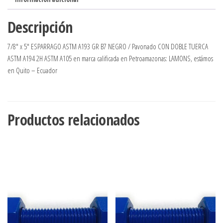
10-
25)
Descripción
cantidad
7/8″ x 5″ ESPARRAGO ASTM A193 GR B7 NEGRO / Pavonado CON DOBLE TUERCA
ASTM A194 2H ASTM A105 en marca calificada en Petroamazonas: LAMONS, estámos
en Quito – Ecuador
Productos relacionados