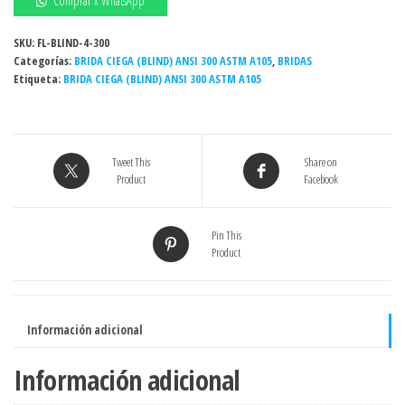
Comprar x WhatsApp
CIEGA
(BLIND)
SKU:
FL-BLIND-4-300
Categorías:
ANSI
BRIDA CIEGA (BLIND) ANSI 300 ASTM A105
,
BRIDAS
Etiqueta:
BRIDA CIEGA (BLIND) ANSI 300 ASTM A105
300
ASTM
A105
RF
Tweet This
Share on
ASME
Product
Facebook
B16.5
cantidad
Pin This
Product
Información adicional
Información adicional