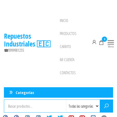
Saltar
al
contenido
INICIO
NEW
PRODUCTOS
Repuestos
0
Industriales 🇪🇨
CARRITO
Menú
☎0999981255
MI CUENTA
CONTACTOS
Categorías