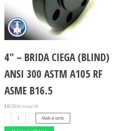
4″ – BRIDA CIEGA (BLIND)
ANSI 300 ASTM A105 RF
ASME B16.5
$
46.58
NO incluye IVA
4"
-
+
Añadir al carrito
-
BRIDA