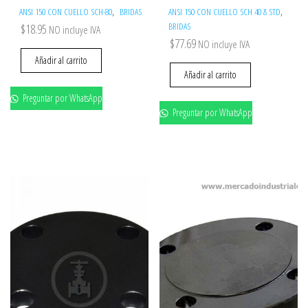
,
,
ANSI 150 CON CUELLO SCH-80
BRIDAS
ANSI 150 CON CUELLO SCH 40 & STD
BRIDAS
$
18.95
NO incluye IVA
$
77.69
NO incluye IVA
Añadir al carrito
Añadir al carrito
Preguntar por WhatsApp
Preguntar por WhatsApp