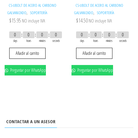
CS-UBOLT DE ACERO AL CARBONO
CS-UBOLT DE ACERO AL CARBONO
,
,
GALVANIZADO
SOPORTERÍA
GALVANIZADO
SOPORTERÍA
$
15.95
$
14.50
NO incluye IVA
NO incluye IVA
0
0
0
0
0
0
0
0
days
hours
minutes
seconds
days
hours
minutes
seconds
Añadir al carrito
Añadir al carrito
Preguntar por WhatsApp
Preguntar por WhatsApp
CONTACTAR A UN ASESOR