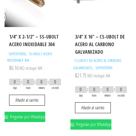
1/4″ X 2-1/2″ – SS-UBOLT
3/4″ X 16″ – CS-UBOLT DE
ACERO INOXIDABLE 304
ACERO AL CARBONO
GALVANIZADO
,
SOPORTERÍA
SS-UBOLT ACERO
INOXIDABLE 304
CS-UBOLT DE ACERO AL CARBONO
$
6.16
,
NO incluye IVA
GALVANIZADO
SOPORTERÍA
$
21.75
NO incluye IVA
0
0
0
0
days
hours
minutes
seconds
0
0
0
0
days
hours
minutes
seconds
Añadir al carrito
Añadir al carrito
Preguntar por WhatsApp
Preguntar por WhatsApp