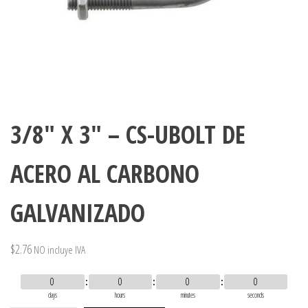
3/8″ X 3″ – CS-UBOLT DE
ACERO AL CARBONO
GALVANIZADO
$
2.76
NO incluye IVA
0
0
0
0
days
hours
minutes
seconds