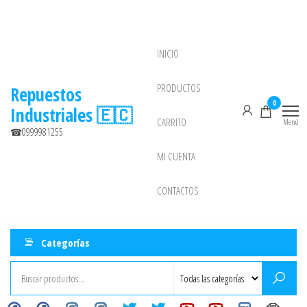
Saltar
al
contenido
INICIO
NEW
PRODUCTOS
Repuestos
0
Industriales 🇪🇨
CARRITO
Menú
☎0999981255
MI CUENTA
CONTACTOS
Categorías