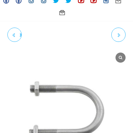
3/8" X 2-1/2 - CS-UBOLT DE
3/8" X 4" - CS-UBOLT DE
ACERO AL CARBONO
ACERO AL CARBONO
GALVANIZADO
GALVANIZADO