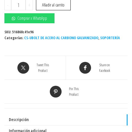
3/8"
-
+
Añadir al carrito
X
3"
Comprar x WhatsApp
-
CS-
SKU:
516868c41e96
Categorías:
UBOLT
CS-UBOLT DE ACERO AL CARBONO GALVANIZADO
,
SOPORTERÍA
DE
ACERO
AL
Tweet This
Share on
CARBONO
Product
Facebook
GALVANIZADO
cantidad
Pin This
Product
Descripción
Información adicional